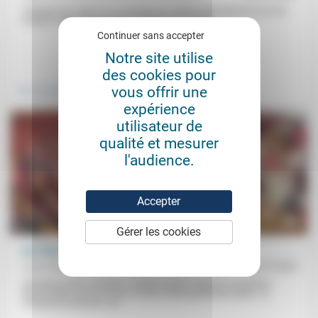
«Changer de regard sur ce temps de l’adolescence qui est souvent
moqué, craint, pour en faire un éloge d’un temps...
Continuer sans accepter
Notre site utilise
.
des cookies pour
vous offrir une
Vivre ensemble
expérience
utilisateur de
qualité et mesurer
l'audience.
Accepter
Gérer les cookies
Sur l’état de la démocratie
Jean-Paul Sanfourche
11/07/2025
«Semaine après semaine, l’extrême droite impose sa volonté à
l’Assemblée, dont les bancs restent désespérément vides»: le
«Parlement déserté» est...