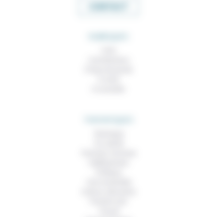
CONTACT
RUBRIQUES
À lire
Contributions
Prises de parole
À noter
À consulter
THEMATIQUES
Technique
Foi, laïcité
Femmes, hommes
Vieillissement
Politique
Vivre ensemble
Culture, éducation
Prendre soin
Travail