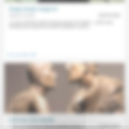
Visage masqué, visage nu!
Sylvain Cuzent
28/09/2020
«Je suis sorti très vite et n’ai pas pensé à le mettre…» Sortir sans
masque peut aujourd’hui donner quelques sueurs...
.
Vivre ensemble
Partir pour mieux grandir
Jean-Luc Gadreau, Marion Muller-Colard
12/07/2022