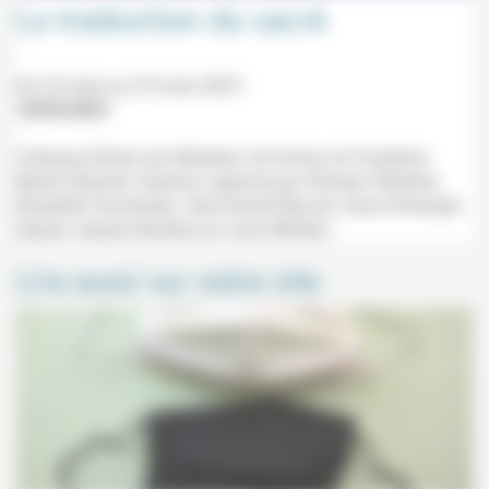
La traduction du sacré
Du 23 mars au 25 mars 2023
18/03/2023
Colloque (Palais de l'Athénée, Uni Dufour et Fondation
Martin Bodmer, Genève) organisé par Ghislain Waterlot,
Élisabeth Parmentier, Jean-Daniel Macchi, Hans-Christoph
Askani, Gérald d'Andiran et Jane Wilhelm.
Lire aussi sur notre site