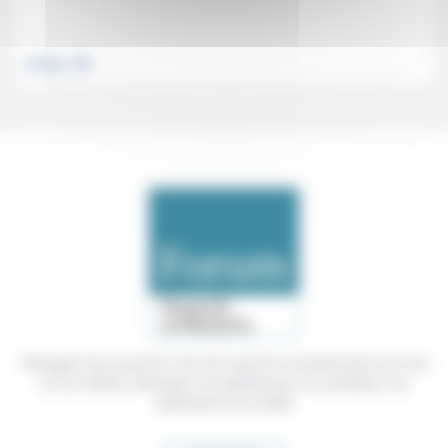
.
Politique
Témoigner de ce que l'on voit, de ce que l'on constate dans nos vies
et nos métiers, échanger nos expériences, nos analyses, nos
expertises et nos idées