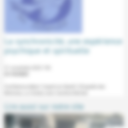
La synchronicité, une expérience
psychique et spirituelle
21 novembre 2023 19h
21/10/2023
Conférence-débat "L'esprit en liberté" (Chapelle des
Minimes, La Ciotat) avec Caroline Montet.
Lire aussi sur notre site