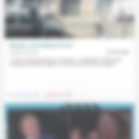
Masques : qui protégeons-nous ?
Nadine Davous
22/04/2020
« Est-il si anodin de porter un masque ? » Rappelant l’arrière-plan
complexe (et plutôt négatif ou hors normes) de notre rapport...
.
.
Vivre ensemble
Prendre soin