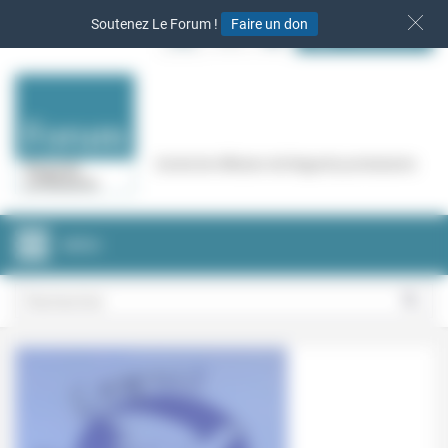
Panneau de gestion des cookies
Soutenez Le Forum !
Faire un don
S‘INSCRIRE
Cercle de réflexion de Regards protestants
MENU