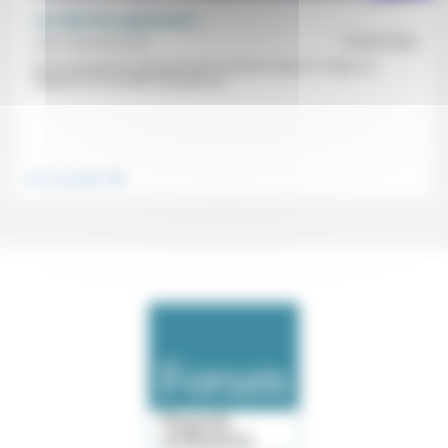
« Au-delà des apparences »
Jean Hassenforder
10/03/2026
«Si on cessait de croire que tout va mal en France ?» Dans ce
«regard sur la société française au...
.
Vivre ensemble