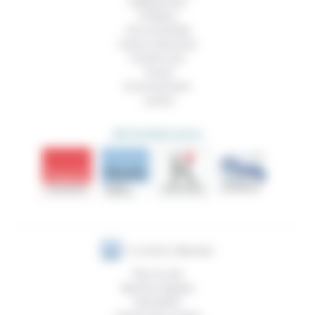
Vieillissement
Politique
Vivre ensemble
Culture, éducation
Prendre soin
Travail
Environnement
Justice
DÉCOUVRIR AUSSI
Plan du site
Mentions légales
Newsletter