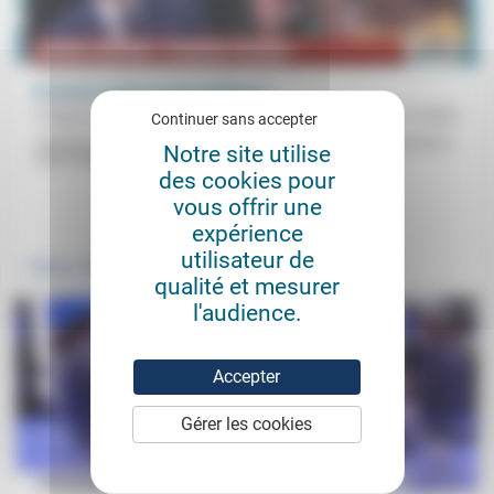
Refonder quelle parole politique ?
Philippe Kabongo-Mbaya
12/11/2021
Continuer sans accepter
«Ce que nous avons entendu tout au long de cette journée renvoie à
Notre site utilise
cette métaphore de la marmite, la possibilité...
des cookies pour
vous offrir une
.
.
expérience
utilisateur de
Politique
Vivre ensemble
qualité et mesurer
l'audience.
Accepter
Gérer les cookies