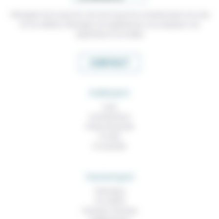
Témoigner de ce que l'on voit, de ce que l'on constate dans nos vies
et nos métiers, échanger nos expériences, nos analyses, nos
expertises et nos idées
CONTACT
RUBRIQUES
À lire
Contributions
Prises de parole
À noter
À consulter
THEMATIQUES
Technique
Foi, laïcité
Femmes, hommes