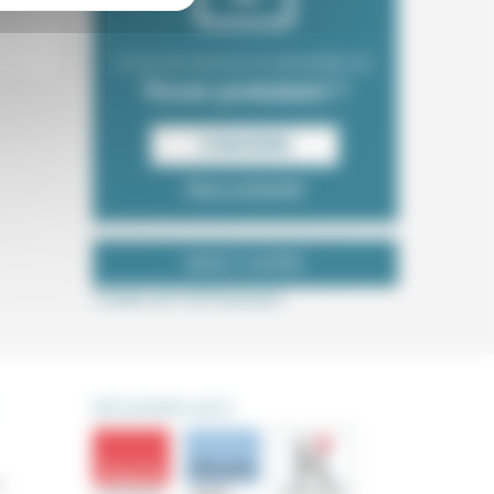
Envie de recevoir la newsletter du
Forum protestant ?
S‘INSCRIRE
Nous contacter
NOUS SUIVRE
Tweets de ForProtestant
DÉCOUVRIR AUSSI
s