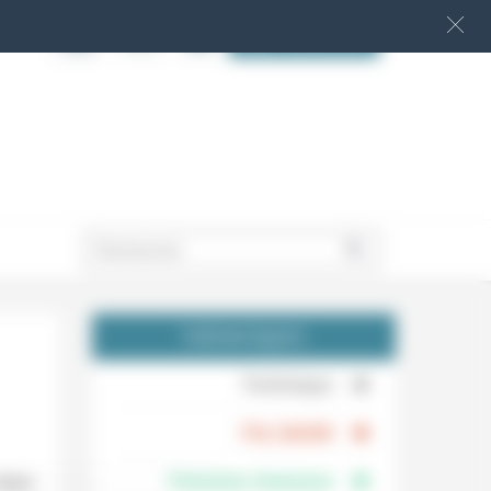
S‘INSCRIRE
.
THÉMATIQUES
.
Technique
.
Foi, laïcité
Femmes, hommes
Alain