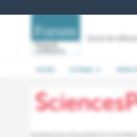
Panneau de gestion des cookies
Cercle de réflex
ACCUEIL
LE FORUM
PRISES 
Conférence de la Chaire d'étude sur le fait religie