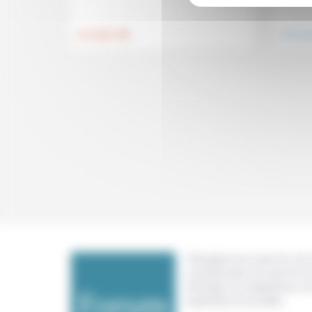
.
Foi, laïcité
Vivre e
Témoigner de ce que l'on voit,
constate dans nos vies et nos 
échanger nos expériences, n
expertises et nos idées