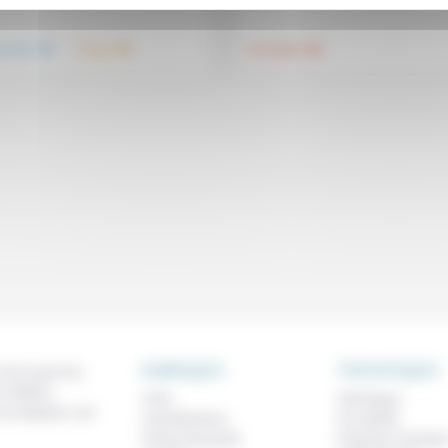
.
.
.
nsemble
Travail
Foi, laïcité
RUBRIQUES
THEMATIQUES
 de ce que l'on
métiers,
À lire
Technique
os analyses, nos
Contributions
Foi, laïcité
Prises de parole
Femmes, homme