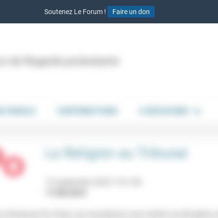
Soutenez Le Forum !
Faire un don
ion de Regards protestants
DE PAROLE
CONTRIBUTIONS
À DÉCOUVRIR
La Religion au Tribunal
19 septembre 2023 17h-19h
17/08/2023
ux (Sciences Po, Paris, sur inscription) avec Astrid von Busekist, 