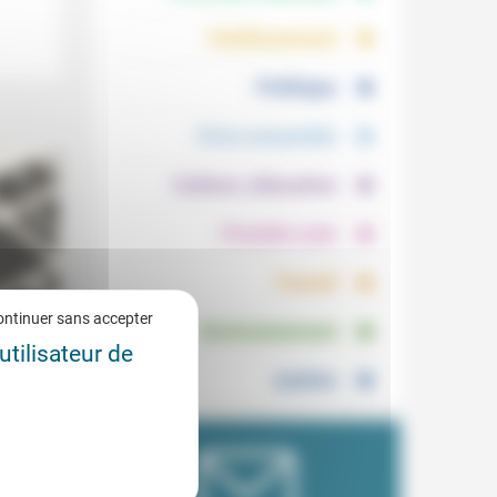
.
.
Vieillissement
.
Politique
.
Vivre ensemble
.
Culture, éducation
.
Prendre soin
.
Travail
.
ontinuer sans accepter
Environnement
utilisateur de
Justice
5/2021
est-il
extes