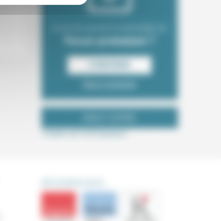
Envie de recevoir la newsletter du
Forum protestant ?
S‘INSCRIRE
Nous contacter
NOUS SUIVRE
Tweets de ForProtestant
DÉCOUVRIR AUSSI
s