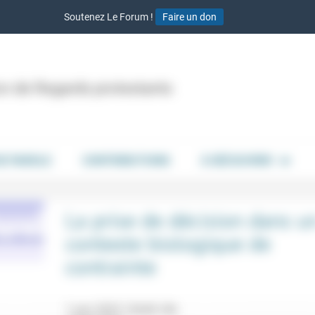
Soutenez Le Forum !
Faire un don
ion de Regards protestants
DE PAROLE
CONTRIBUTIONS
À DÉCOUVRIR
La prise de décision dans u
contexte biologique de
contrainte
1 juin 2023 12h30-14h