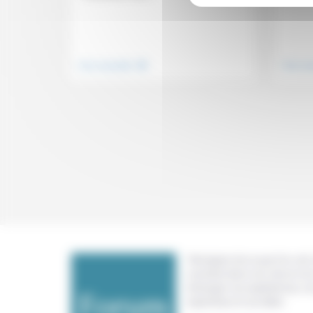
.
Vivre ensemble
Vivre e
Témoigner de ce que l'on voit,
constate dans nos vies et nos 
échanger nos expériences, n
expertises et nos idées