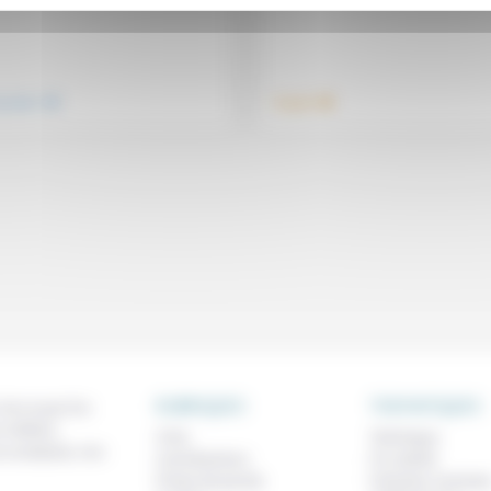
.
.
nsemble
Travail
RUBRIQUES
THEMATIQUES
 de ce que l'on
métiers,
À lire
Technique
os analyses, nos
Contributions
Foi, laïcité
Prises de parole
Femmes, homme