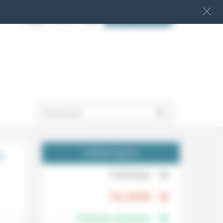
S‘INSCRIRE
.
n
THÉMATIQUES
.
Technique
.
Foi, laïcité
Femmes, hommes