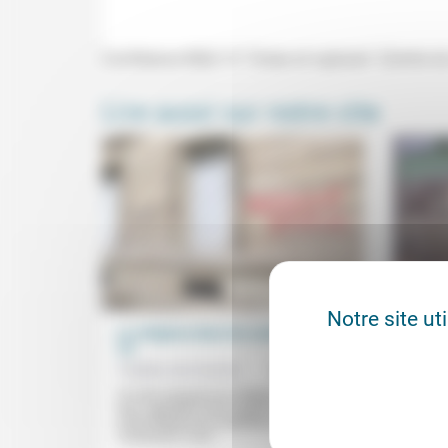
Conférence Midi-14 "Crises et ruptures" (Centre
Lire aussi sur notre site
Notre site ut
Le religieux dans les sociétés riches
Pour l
(2)
théolo
Frédéric de Coninck
26/07/2021
Philip
Un trait marquant du religieux actuel est
L’égorg
que, rappelant celui auquel se
messe 
confrontaient les prophètes de l’Ancien
poignée
Testament, il est...