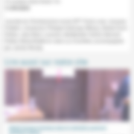
19 octobre 2024 9h30-17h
11/09/2024
Journée du Christianisme social (IPT Paris) avec Jacques-
Frédéric Josserand, Philippe Kabongo Mbaya, Renée Koch-
Piettre, Jean-Marc Lamarre, Abdelkader Oukrid, Bernard
Piettre, Marie-Noëlle et Jean-Luc Duchêne, accompagnés
par James Woody.
Lire aussi sur notre site
Mixité femmes-hommes dans le ministère pastoral:
quelques enjeux