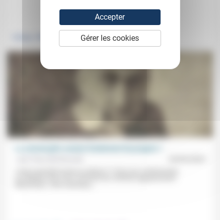
.
.
Accepter
Gérer les cookies
Politique
Travail
La catastrophe comme fondement du progrès ?
Jean-Paul Sanfourche
18/04/2025
«Faut-il prendre le pire au sérieux ?» Face aux «événements
accablants dont nous sommes les victimes apparemment
désarmées, voire soumises...
.
.