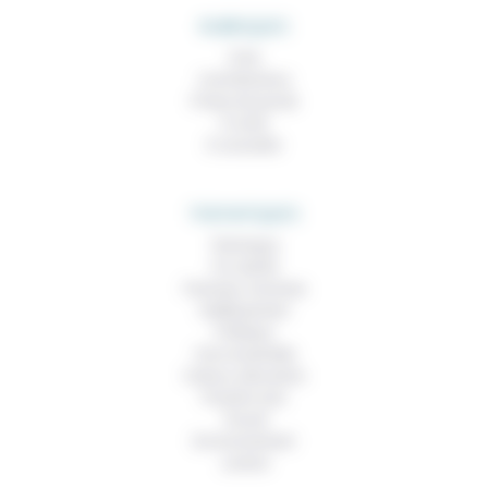
RUBRIQUES
À lire
Contributions
Prises de parole
À noter
À consulter
THEMATIQUES
Technique
Foi, laïcité
Femmes, hommes
Vieillissement
Politique
Vivre ensemble
Culture, éducation
Prendre soin
Travail
Environnement
Justice