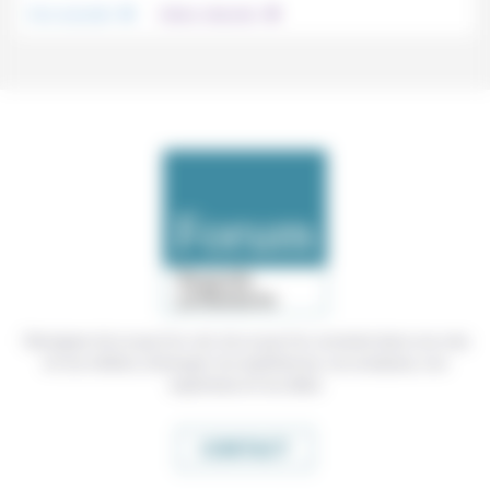
Vivre ensemble
Culture, éducation
Témoigner de ce que l'on voit, de ce que l'on constate dans nos vies
et nos métiers, échanger nos expériences, nos analyses, nos
expertises et nos idées
CONTACT