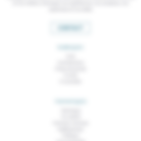
et nos métiers, échanger nos expériences, nos analyses, nos
expertises et nos idées
CONTACT
RUBRIQUES
À lire
Contributions
Prises de parole
À noter
À consulter
THEMATIQUES
Technique
Foi, laïcité
Femmes, hommes
Vieillissement
Politique