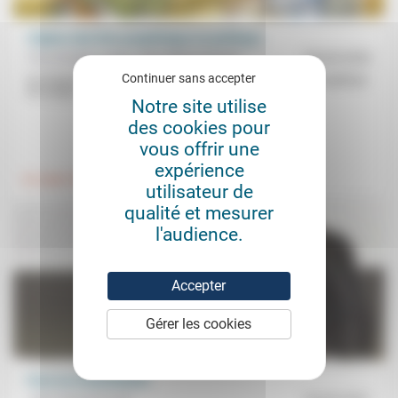
L’Église doit être prophétique en politique
Flore Badila Loupe, Jean-Pierre Anzala
30/04/2026
Continuer sans accepter
Au Congo Brazzaville, on ne peut être pasteur de l’Église évangélique
du Congo et actif en politique. Pour Flore Badila...
Notre site utilise
des cookies pour
.
.
vous offrir une
expérience
Foi, laïcité
Politique
utilisateur de
qualité et mesurer
l'audience.
Accepter
Gérer les cookies
Face au ressentiment