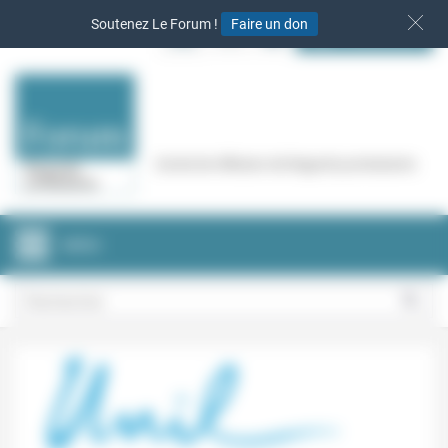
Panneau de gestion des cookies
Soutenez Le Forum !
Faire un don
S‘INSCRIRE
Cercle de réflexion de Regards protestants
MENU