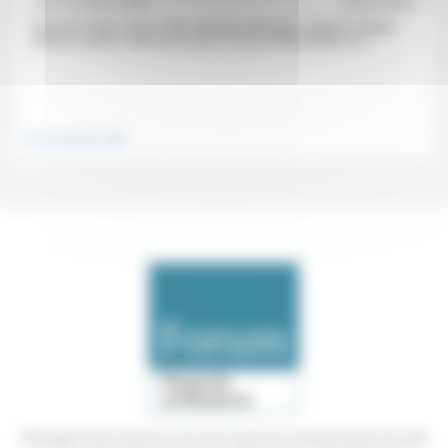
Jean Hassenforder
26/03/2021
Comment lutter contre cette «réaction affective» d’abord «dirigée
contre un autre» mais qui, de plus en plus indéterminée et à...
.
Vivre ensemble
Témoigner de ce que l'on voit, de ce que l'on constate dans nos vies