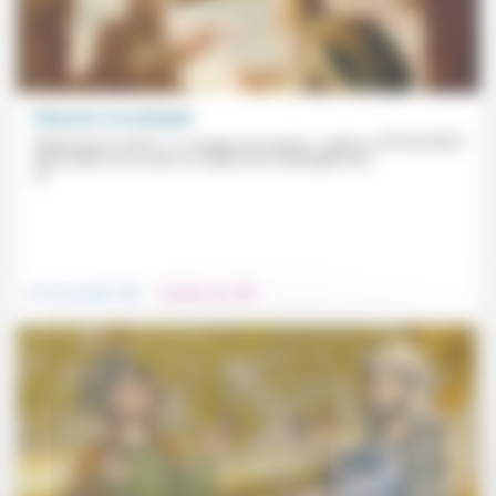
Dépasser nos préjugés
19/04/2024
Réagissant au texte « Le manger et le péché » publié en
deux volets sur ce site, un collectif de «théologien•nes
et...
.
.
Vivre ensemble
Prendre soin