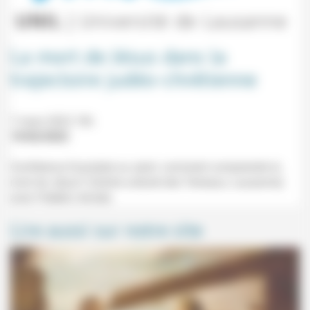
La mort de Jésus dans la
trajectoire judéo-chrétienne
7 mars 2022 19h
19/02/2022
Conférence Scandale ou salut: comment comprendre la
mort de Jésus? (Centre culturel des Terreaux, Lausanne)
avec Frédéric Amsler.
Lire aussi sur notre site