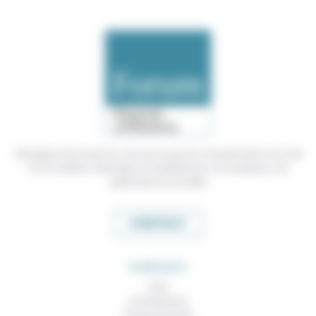
Témoigner de ce que l'on voit, de ce que l'on constate dans nos vies
et nos métiers, échanger nos expériences, nos analyses, nos
expertises et nos idées
CONTACT
RUBRIQUES
À lire
Contributions
Prises de parole