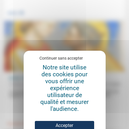
.
Justice
Continuer sans accepter
Notre site utilise
des cookies pour
Giotto: l’incarnation comme relation
vous offrir une
Frédéric de Coninck
09/11/2025
expérience
«Un jeu de forces qui se répondent» (André Chastel): «l’intensité des
utilisateur de
regards» entre les personnages des fresques de Giotto montre...
qualité et mesurer
l'audience.
.
.
Foi, laïcité
Culture, éducation
Accepter