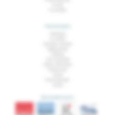
À noter
À consulter
THEMATIQUES
Technique
Foi, laïcité
Femmes, hommes
Vieillissement
Politique
Vivre ensemble
Culture, éducation
Prendre soin
Travail
Environnement
Justice
DÉCOUVRIR AUSSI