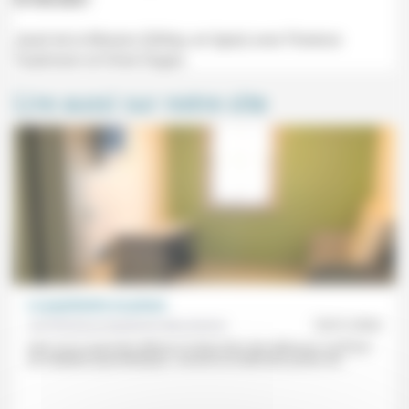
Jeudi de la Mission (Défap, en ligne) avec Florence
Taubmann et Omer Dagan.
Lire aussi sur notre site
La psychiatrie en prison
Aumônerie protestante des prisons
18/01/2026
Alors qu’un quart des détenus et deux tiers des détenues souffrent
de maladies psychiatriques, «environ la moitié des postes de...