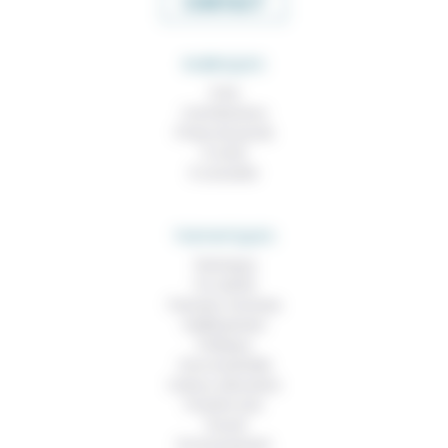
CONTACT
RUBRIQUES
À lire
Contributions
Prises de parole
À noter
À consulter
THEMATIQUES
Technique
Foi, laïcité
Femmes, hommes
Vieillissement
Politique
Vivre ensemble
Culture, éducation
Prendre soin
Travail
Environnement