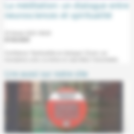
La méditation: un dialogue entre
neurosciences et spiritualité
25 février 2025 18h30
07/02/2025
Conférence "Spiritualités en dialogue" (Zoom, sur
inscription) avec Lia Antico et Jean-Marc Falcombello.
Lire aussi sur notre site