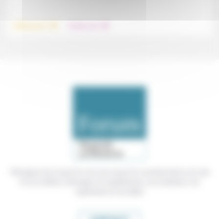
.
.
Vieillissement
Prendre soin
Témoigner de ce que l'on voit, de ce que l'on constate dans nos vies
et nos métiers, échanger nos expériences, nos analyses, nos
expertises et nos idées