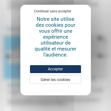
Nomination, démission, re-nomination… Les deux dernières
semaines politiques n’ont pas manqué de rebondissements mais
pour l’historien et spécialiste de la...
Continuer sans accepter
.
Notre site utilise
des cookies pour
Politique
vous offrir une
expérience
utilisateur de
qualité et mesurer
l'audience.
Accepter
Gérer les cookies
Une société qui donne un droit à la mort?
Christophe Jacon, Jean-Luc Gadreau, Sophie
19/11/2022
Crozier
Alors que le débat sur la fin de vie reprend une tournure officielle et
devrait aboutir à des changements légaux,...