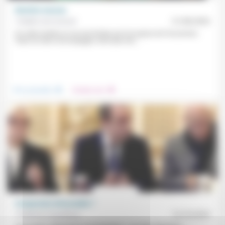
Rentrée morose
Frédéric de Coninck
31/08/2020
En cette rentrée où «le mot d’ordre est à la reprise de l’économie»
mais où cela s’accompagne «de toute une...
.
.
Vivre ensemble
Prendre soin
Compromis introuvable ?
Frédérick Casadesus
13/10/2025