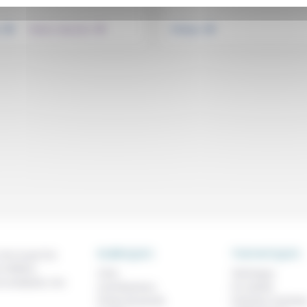
.
.
.
e
Culture, éducation
Politique
RUBRIQUES
THEMATIQUES
 de ce que l'on
métiers,
À lire
Technique
os analyses, nos
Contributions
Foi, laïcité
Prises de parole
Femmes, homme