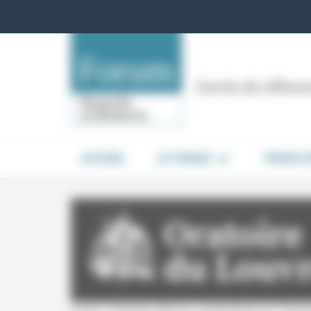
Panneau de gestion des cookies
Cercle de réflex
ACCUEIL
LE FORUM
PRISES 
Soirée Théophile (Maison presbytérale de l’Oratoir