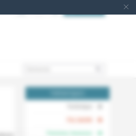
S‘INSCRIRE
.
THÉMATIQUES
.
Technique
.
Foi, laïcité
Femmes, hommes
Mazire.