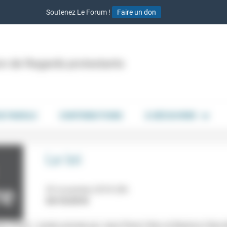
Soutenez Le Forum !
Faire un don
ion de Regards protestants
DE PAROLE
CONTRIBUTIONS
À DÉCOUVRIR
La loi
20 novembre 2018 20h
24/10/2018
e, Paris) : soirée animée par Jean-Pierre Cléro et Béatrice Cléro-