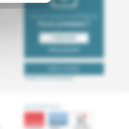
Envie de recevoir la newsletter du
Forum protestant ?
S‘INSCRIRE
Nous contacter
NOUS SUIVRE
Tweets de ForProtestant
DÉCOUVRIR AUSSI
s