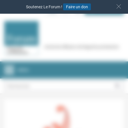
Panneau de gestion des cookies
Soutenez Le Forum !
Faire un don
S‘INSCRIRE
Cercle de réflexion de Regards protestants
MENU