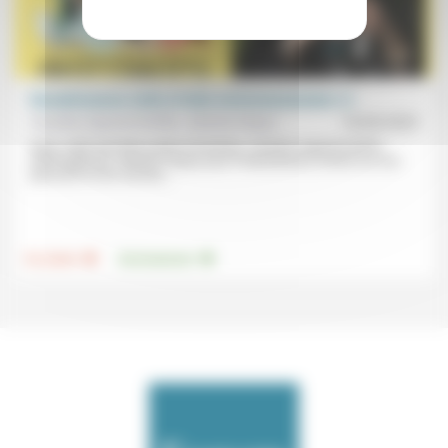
Désobéissance civile et lutte environnementale (1)
Caroline Ingrand-Hoffet, Jérémie Claeys
16/05/2025
Dans cette première partie d’entretien, Caroline Ingrand-Hoffet
(interrogée par Jérémie Claeys pour Protestantes!) revient sur son
parcours et ses racines,...
.
.
Foi, laïcité
Environnement