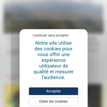
Continuer sans accepter
Le Point et le Conseil de la laïcité de Chambéry: «De quelle...
Notre site utilise
Jean Baubérot-Vincent
17/08/2023
des cookies pour
La «liberté de conscience» inclut-elle la liberté de religion en France?
vous offrir une
En réponse aux affirmations d’une tribune publiée dans Le...
expérience
utilisateur de
.
qualité et mesurer
l'audience.
Foi, laïcité
Accepter
Gérer les cookies