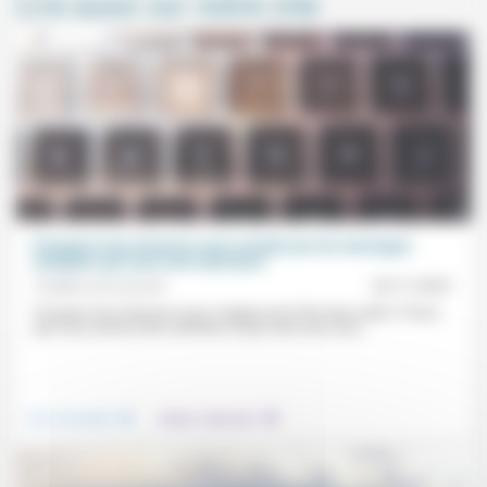
Lire aussi sur notre site
Pourquoi nous laissons-nous envahir par les messages
multiples qui nous sont adressés?
Frédéric de Coninck
22/11/2021
Pourquoi nous laissons-nous «happer par le flux des mails»? Parce
que nous aimons être sollicités et que cela nous rend...
.
.
Vivre ensemble
Culture, éducation