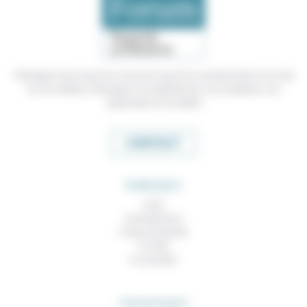
Témoigner de ce que l'on voit, de ce que l'on constate dans nos vies
et nos métiers, échanger nos expériences, nos analyses, nos
expertises et nos idées
CONTACT
RUBRIQUES
À lire
Contributions
Prises de parole
À noter
À consulter
THEMATIQUES