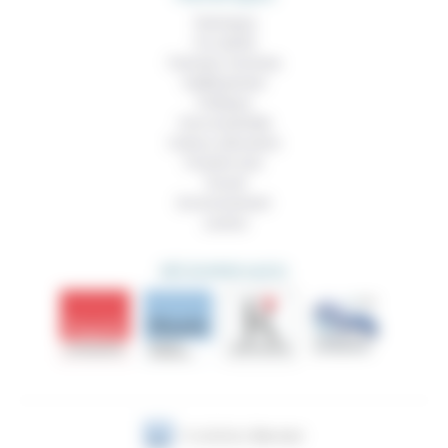
Technique
Foi, laïcité
Femmes, hommes
Vieillissement
Politique
Vivre ensemble
Culture, éducation
Prendre soin
Travail
Environnement
Justice
DÉCOUVRIR AUSSI