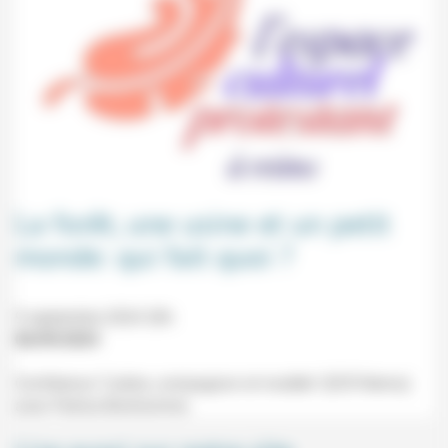
La forêt, une usine et un petit
monde: qui fait quoi ?
9 septembre 2024 20h
06/09/2024
Conférence "L'arbre, compagnon et modèle" (ECP, Reims)
avec Patrice Bonhomme.