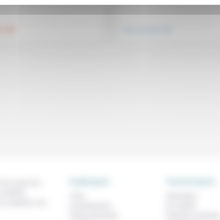
.
.
té
Vivre ensemble
RUBRIQUES
THEMATIQUES
 de ce que l'on
métiers,
À lire
Technique
os analyses, nos
Contributions
Foi, laïcité
Prises de parole
Femmes, homme