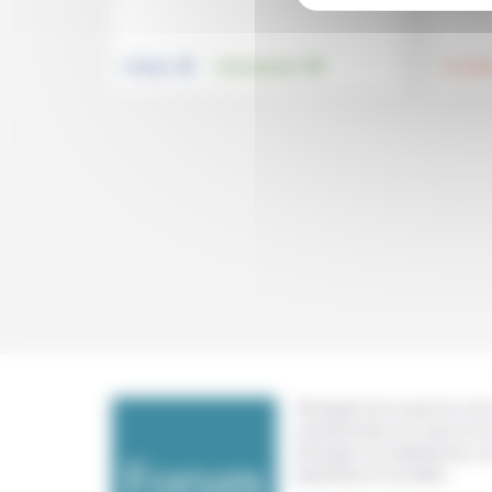
.
.
Politique
Environnement
Foi, laïci
Témoigner de ce que l'on voit,
constate dans nos vies et nos 
échanger nos expériences, n
expertises et nos idées