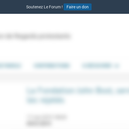
Soutenez Le Forum !
Faire un don
ion de Regards protestants
DE PAROLE
CONTRIBUTIONS
À DÉCOUVRIR
La Fondation John Bost, serv
les rejetés
17 mai 2019 18h30
09/01/2019