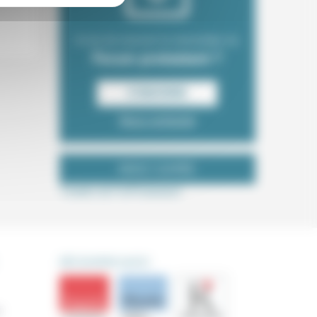
Envie de recevoir la newsletter du
Forum protestant ?
S‘INSCRIRE
Nous contacter
NOUS SUIVRE
Tweets de ForProtestant
DÉCOUVRIR AUSSI
s