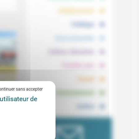
.
.
Vieillissement
.
Politique
.
Vivre ensemble
.
Culture, éducation
.
Prendre soin
.
Travail
.
ontinuer sans accepter
Environnement
ont
utilisateur de
4/2020
Justice
r le