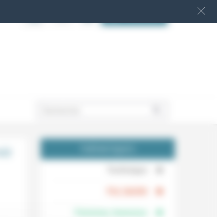
S‘INSCRIRE
.
ir
THÉMATIQUES
.
Technique
.
Foi, laïcité
Femmes, hommes