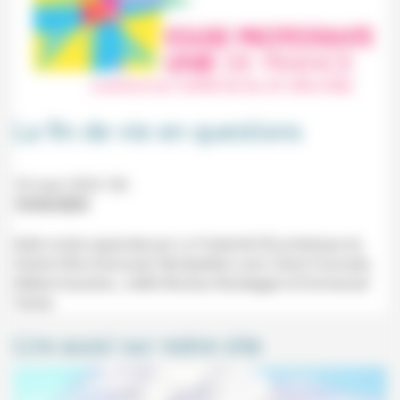
La fin de vie en questions
18 mars 2024 19h
15/03/2024
table ronde organisée par La Fraternité Œcuménique du
Centre-Ville (Carrousel, Montpellier) avec Claire Fourcade,
Hélène Kazarian, Joëlle Nicolas Randegger et Emmanuel
Terrier.
Lire aussi sur notre site