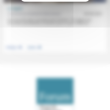
Le regard
Aumônerie protestante des prisons
05/09/2021
Une rencontre dans une prison pour femmes. Par rapport aux
rencontres précédentes, le fait de savoir ce que la détenue...
.
.
Politique
Justice