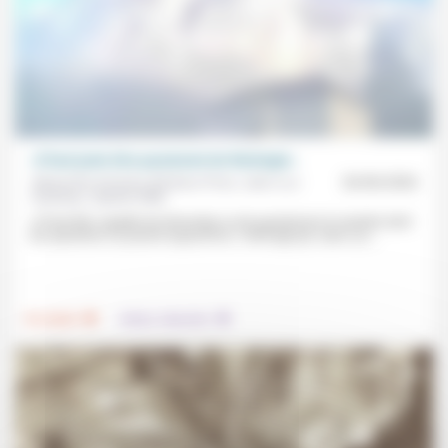
«Il faut juste être passionné de théologie»
Alexandre Antoine, Barbara Pravi, Jean-Luc
26/06/2026
Gadreau, Sophie Ollier
«Il faut être capable de réinventer ou de questionner la manière dont
les questions se posent aujourd’hui.» Interrogé par Jean-Luc...
.
.
Foi, laïcité
Culture, éducation