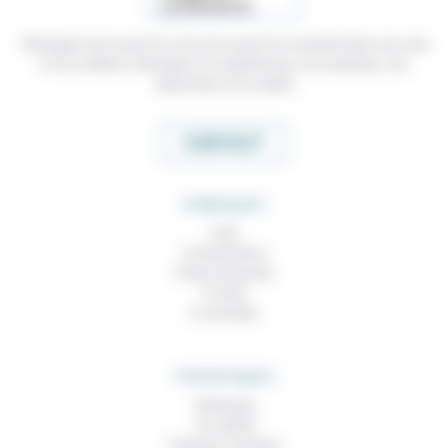
Témoigner de ce que l'on voit, de ce que l'on constate dans nos vies
et nos métiers, échanger nos expériences, nos analyses, nos
expertises et nos idées
CONTACT
RUBRIQUES
À lire
Contributions
Prises de parole
À noter
À consulter
THEMATIQUES
Technique
Foi, laïcité
Femmes, hommes