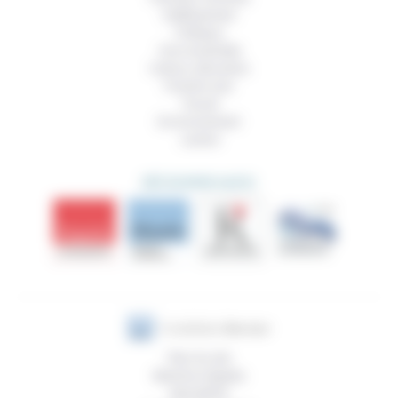
Vieillissement
Politique
Vivre ensemble
Culture, éducation
Prendre soin
Travail
Environnement
Justice
DÉCOUVRIR AUSSI
Plan du site
Mentions légales
Newsletter