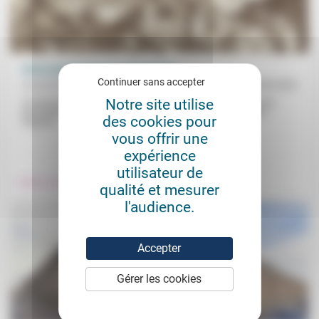
Soins psychiatriques et terrorisme
Continuer sans accepter
Aumônerie protestante des prisons
25/09/2023
Notre site utilise
Les terroristes ont-ils besoin de soins psychiatriques ? Pour les
psychiatres et thérapeutes, c’est non puisque «la très grande
des cookies pour
majorité...
vous offrir une
.
.
expérience
utilisateur de
Prendre soin
Justice
qualité et mesurer
l'audience.
Accepter
Gérer les cookies