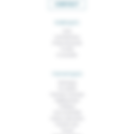
CONTACT
RUBRIQUES
À lire
Contributions
Prises de parole
À noter
À consulter
THEMATIQUES
Technique
Foi, laïcité
Femmes, hommes
Vieillissement
Politique
Vivre ensemble
Culture, éducation
Prendre soin
Travail