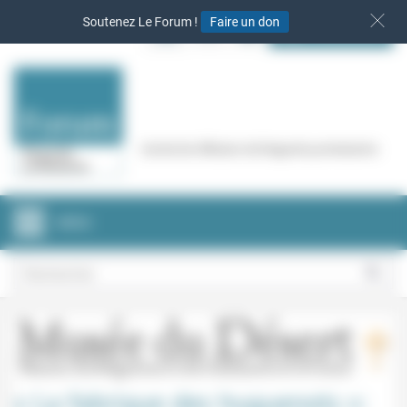
Panneau de gestion des cookies
Soutenez Le Forum !
Faire un don
S‘INSCRIRE
Cercle de réflexion de Regards protestants
MENU
« La fabrique des huguenots »: