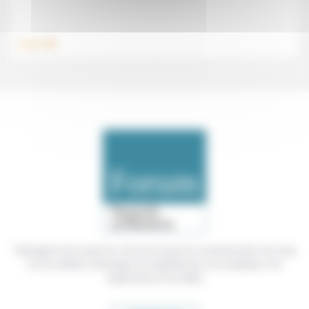
.
Travail
Témoigner de ce que l'on voit, de ce que l'on constate dans nos vies
et nos métiers, échanger nos expériences, nos analyses, nos
expertises et nos idées