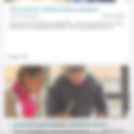
Vivre ou survivre: quelles politiques publiques?
Jean-Pierre Rive
01/01/2022
Un monde «est en train de disparaître», celui «qui, après avoir écarté
l’attente d’une béatitude éternelle, l’avait sécularisée dans les...
.
Politique
Le logement bi-générationnel, « c’est de la dentelle »
Philippe Chabasse
09/11/2018