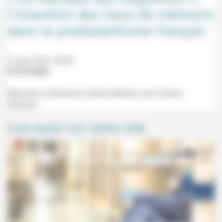
l’invention des lieux de mémoire
dans le protestantisme français
9 août 2023 18h30
01/07/2023
Mercredi du Musée du Désert (Mialet) avec Patrick
Cabanel.
Lire aussi sur notre site