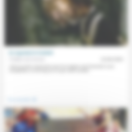
En regardant le football
Frédéric de Coninck
22/06/2026
«Que la seule communion que l’on imagine soit d’assister à une
compétition, en dit long sur ce que notre société...
.
Vivre ensemble