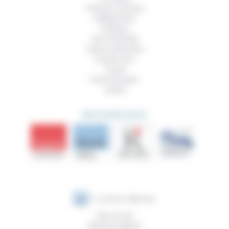
Femmes, hommes
Vieillissement
Politique
Vivre ensemble
Culture, éducation
Prendre soin
Travail
Environnement
Justice
DÉCOUVRIR AUSSI
Plan du site
Mentions légales