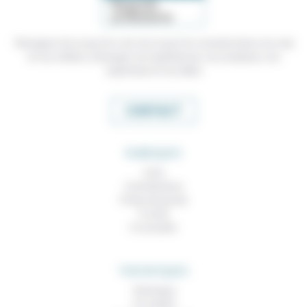
Témoigner de ce que l'on voit, de ce que l'on constate dans nos vies
et nos métiers, échanger nos expériences, nos analyses, nos
expertises et nos idées
CONTACT
RUBRIQUES
À lire
Contributions
Prises de parole
À noter
À consulter
THEMATIQUES
Technique
Foi, laïcité