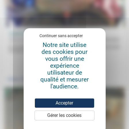
La part du droit dans la laïcité en France
Continuer sans accepter
Michel Miaille
06/03/2021
Notre site utilise
Et si le discours juridique tenait «le rôle (prévu notamment par le droit
des cookies pour
lors des conflits de copropriété) de départageur»...
vous offrir une
expérience
.
.
utilisateur de
qualité et mesurer
Politique
Vivre ensemble
l'audience.
Accepter
Gérer les cookies