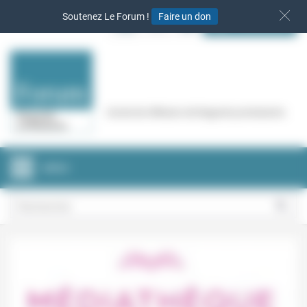
Panneau de gestion des cookies
Soutenez Le Forum !
Faire un don
S‘INSCRIRE
Cercle de réflexion de Regards protestants
MENU