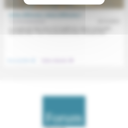
Vérités différentes, valeurs différentes ?
Yves Buchsenschutz
23/12/2019
La montée des fake news et la fragilité des valeurs universelles
sont-elles liées ? Pour Yves Buchsenschutz, il faut peut-être...
.
.
Vivre ensemble
Culture, éducation