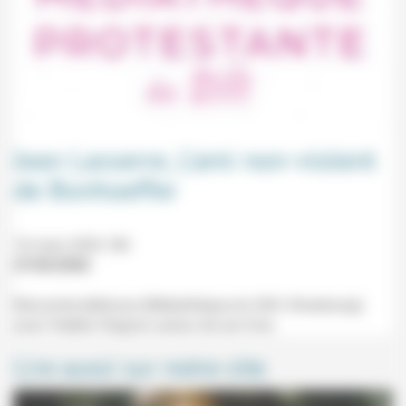
Jean Lasserre, L’ami non-violent
de Bonhoeffer
10 mars 2026 18h
27/02/2026
Rencontre-dédicace (Médiathèque du Stift, Strasbourg)
avec Frédéric Rognon autour de son livre.
Lire aussi sur notre site