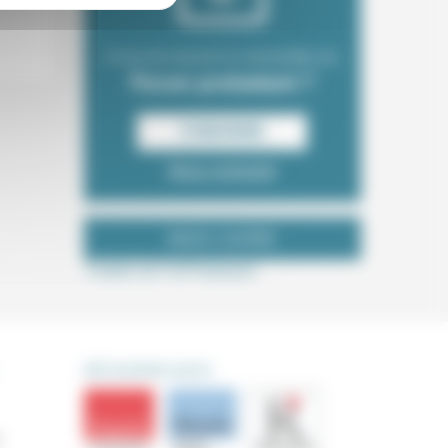
Envie de recevoir la newsletter du
Forum protestant ?
S‘INSCRIRE
Nous contacter
NOUS SUIVRE
Tweets de ForProtestant
DÉCOUVRIR AUSSI
s