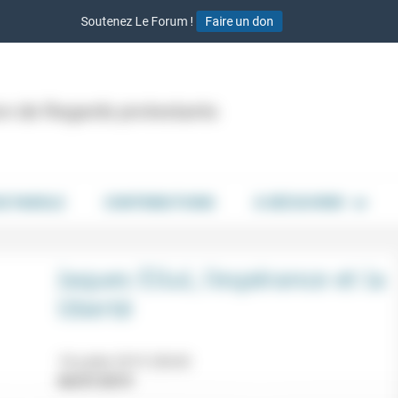
Soutenez Le Forum !
Faire un don
ion de Regards protestants
DE PAROLE
CONTRIBUTIONS
À DÉCOUVRIR
Jaques Ellul, l’espérance et la
liberté
18 juillet 2019 20h30
06/07/2019