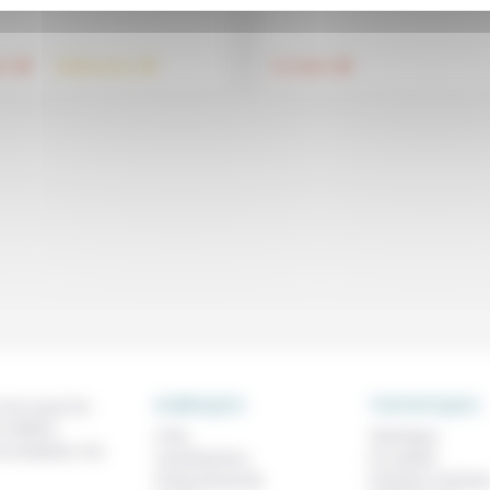
.
.
.
té
Vieillissement
Foi, laïcité
RUBRIQUES
THEMATIQUES
 de ce que l'on
métiers,
À lire
Technique
os analyses, nos
Contributions
Foi, laïcité
Prises de parole
Femmes, homme