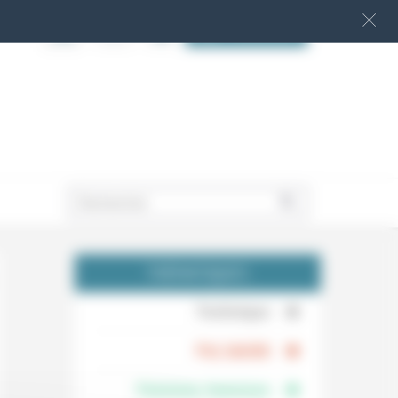
S‘INSCRIRE
.
THÉMATIQUES
.
Technique
.
Foi, laïcité
Femmes, hommes