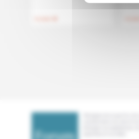
.
Foi, laïcité
Foi, laïci
Témoigner de ce que l'on voit,
constate dans nos vies et nos 
échanger nos expériences, n
expertises et nos idées