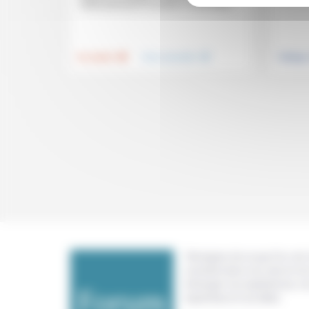
toute-puissance humaine s’invite dans...
.
.
Foi, laïcité
Vivre ensemble
Politiqu
Témoigner de ce que l'on voit,
constate dans nos vies et nos 
échanger nos expériences, n
expertises et nos idées