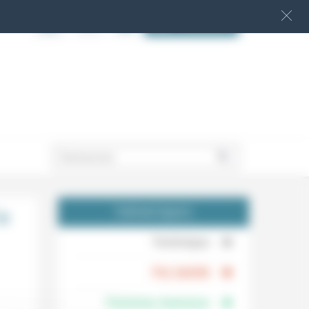
S‘INSCRIRE
.
la
THÉMATIQUES
.
Technique
.
Foi, laïcité
Femmes, hommes