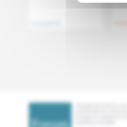
.
Vivre ensemble
Foi, laïci
Témoigner de ce que l'on voit,
constate dans nos vies et nos 
échanger nos expériences, n
expertises et nos idées