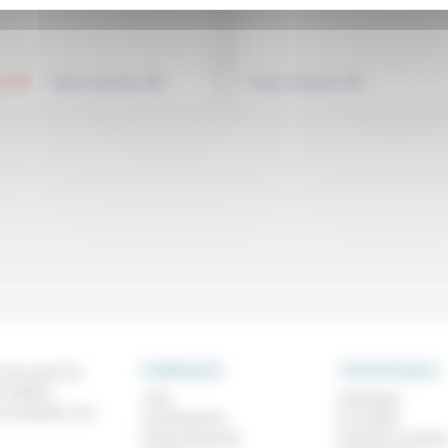
.
.
.
té
Culture, éducation
Culture, éducation
RUBRIQUES
THEMATIQUES
 de ce que l'on
métiers,
À lire
Technique
os analyses, nos
Contributions
Foi, laïcité
Prises de parole
Femmes, homme