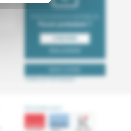
Envie de recevoir la newsletter du
Forum protestant ?
S‘INSCRIRE
Nous contacter
NOUS SUIVRE
Tweets de ForProtestant
DÉCOUVRIR AUSSI
s