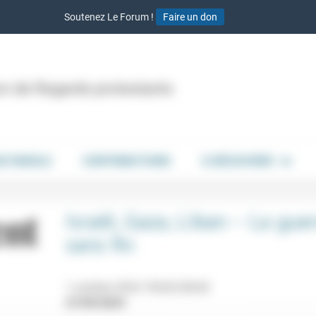
Soutenez Le Forum !
Faire un don
ion de Regards protestants
DE PAROLE
CONTRIBUTIONS
À DÉCOUVRIR
Israël, Gaza, Liban – La gue
sans fin
1 octobre 2024 19h30-20h30
27/09/2024