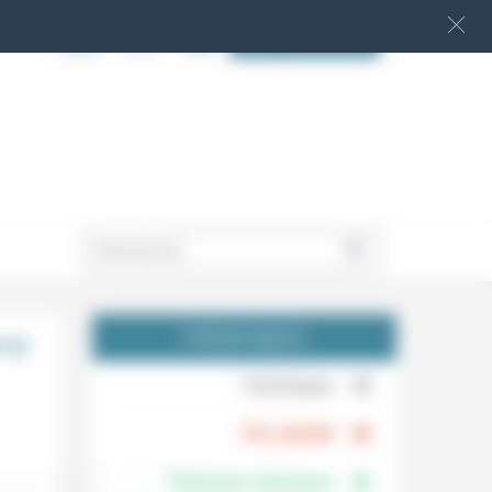
S‘INSCRIRE
.
rre
THÉMATIQUES
.
Technique
.
Foi, laïcité
Femmes, hommes