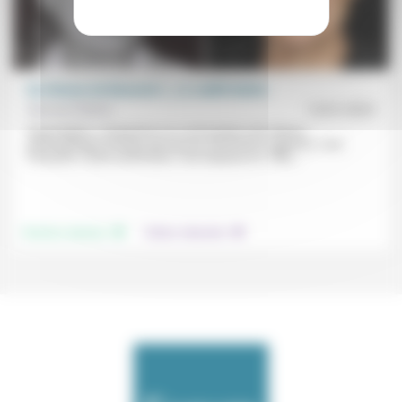
De Simone de Beauvoir (…) à Judith Butler
Bernard Piettre
13/01/2023
Présentation, comparaison et confrontation des thèses
philosophiques de deux penseuses féministes majeures, l’une
française, l’autre américaine, l’une disparue en 1986,...
.
.
Femmes, hommes
Culture, éducation