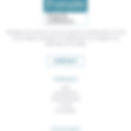
Témoigner de ce que l'on voit, de ce que l'on constate dans nos vies
et nos métiers, échanger nos expériences, nos analyses, nos
expertises et nos idées
CONTACT
RUBRIQUES
À lire
Contributions
Prises de parole
À noter
À consulter
THEMATIQUES