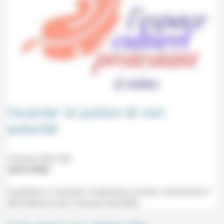
Incarner la justice et son
autorité
9 février 2026 20h
23/01/2026
Conférence "L'autorité: fondements, limites, contestations"
(ECP, Reims) avec François Schneider.