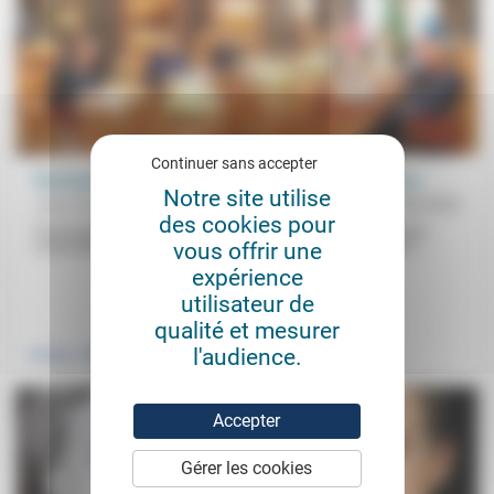
Continuer sans accepter
Réactualiser Clausewitz ? (Une diplomatie à la dérive)
Notre site utilise
Jean-Paul Sanfourche
27/06/2025
des cookies pour
Pour le général prussien, la guerre était au 19e siècle la «simple
vous offrir une
continuation de la politique par d’autres moyens». Aujourd’hui,...
expérience
utilisateur de
.
qualité et mesurer
l'audience.
Politique
Accepter
Gérer les cookies