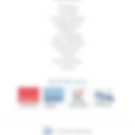
Technique
Foi, laïcité
Femmes, hommes
Vieillissement
Politique
Vivre ensemble
Culture, éducation
Prendre soin
Travail
Environnement
Justice
DÉCOUVRIR AUSSI