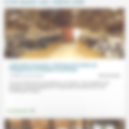
Lire aussi sur notre site
L’agriculture française: révélateur des limites de
l’engagement écologique du politique
Frédéric de Coninck
09/05/2022
Pour la Commission européenne, en France, «les soutiens à la
transition agroécologique et à l’agriculture de précision sont
insuffisants, tandis...
.
Environnement