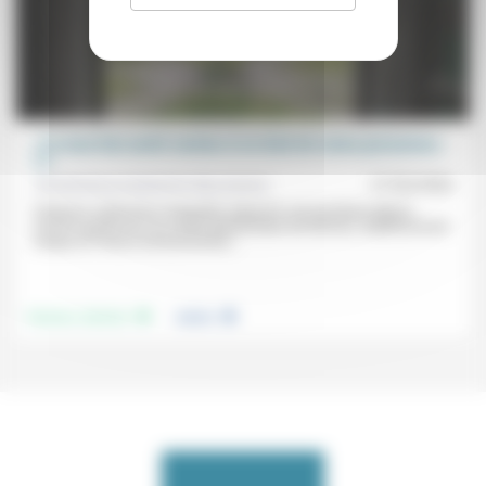
«Tu nous fais sentir comme si on était de vraies personnes»
(1)
Aumônerie protestante des prisons
21/02/2026
Pasteure, traductrice-interprète, Naomi B. est aumônier depuis
environ quinze ans au centre pénitentiaire de Rennes, établissement
unique en France exclusivement...
.
.
Femmes, hommes
Justice