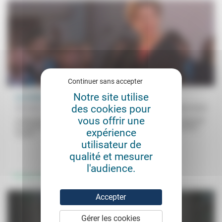
Continuer sans accepter
Notre site utilise
Les luttes des femmes pour l’égalité
des cookies pour
Michelle Perrot
03/03/2023
vous offrir une
L’historienne Michelle Perrot, grande figure de l’Histoire des femmes
et notamment coauteure du livre Le Temps des féministes (2022),
expérience
revient...
utilisateur de
.
qualité et mesurer
l'audience.
Femmes, hommes
Accepter
Gérer les cookies