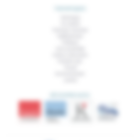
THEMATIQUES
Technique
Foi, laïcité
Femmes, hommes
Vieillissement
Politique
Vivre ensemble
Culture, éducation
Prendre soin
Travail
Environnement
Justice
DÉCOUVRIR AUSSI