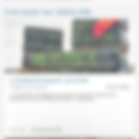
Lire aussi sur notre site
Le changement progressif… pas si facile
Frédéric de Coninck
29/01/2024
«La transition écologique ne peut pas se limiter à financer les
mesures les unes à côté des autres.» L’État peut...
.
.
Travail
Environnement