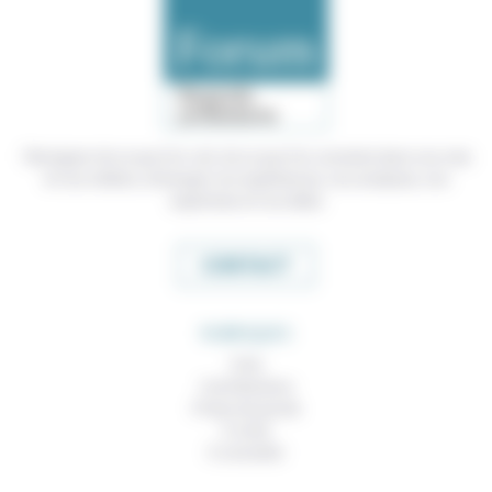
Témoigner de ce que l'on voit, de ce que l'on constate dans nos vies
et nos métiers, échanger nos expériences, nos analyses, nos
expertises et nos idées
CONTACT
RUBRIQUES
À lire
Contributions
Prises de parole
À noter
À consulter