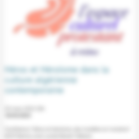
Héros et Héroïsme dans la
culture algérienne
contemporaine
20 mars 2023 20h
18/03/2023
Conférence "Héros et héroïsme, des modèles en mutation"
(ECP, Reims) avec Lynda-Nawel Tebbani.