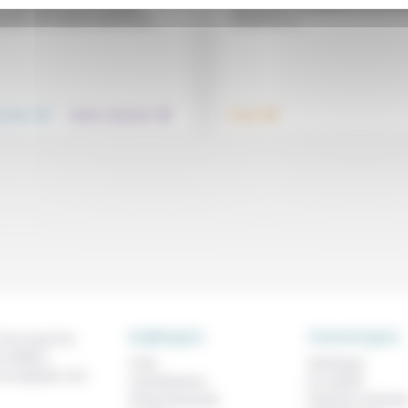
is décrit par Andrée Chedid à
équivalents: travailleurs comme av
yne, de l’oiseau Sankofa au...
travailleurs à...
.
.
.
nsemble
Culture, éducation
Travail
RUBRIQUES
THEMATIQUES
 de ce que l'on
métiers,
À lire
Technique
os analyses, nos
Contributions
Foi, laïcité
Prises de parole
Femmes, homme