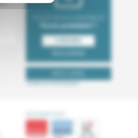
ant,
Envie de recevoir la newsletter du
Forum protestant ?
S‘INSCRIRE
Nous contacter
NOUS SUIVRE
Tweets de ForProtestant
DÉCOUVRIR AUSSI
s