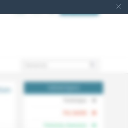
S‘INSCRIRE
.
ion
THÉMATIQUES
.
Technique
.
Foi, laïcité
Femmes, hommes