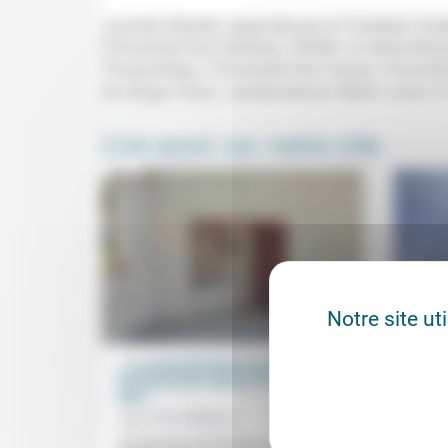
Journée d'études organisée par la Fondation Hospit
l’Université Paris Nanterre, l’IDHES, le Centre M
Temporalités), l’Université Paris Saclay, l’Univers
de refuge, Paris), coordonnée par Marie Loison et 
Lire aussi sur notre site
Notre site ut
« Le protestantisme a précarisé le
Les se
christianisme mais il l’a aussi rendu
transm
apte...
Josep
Jean-Paul Willaime
30/08/2024
«Effac
«ressa
«En tant que protestant, je suis