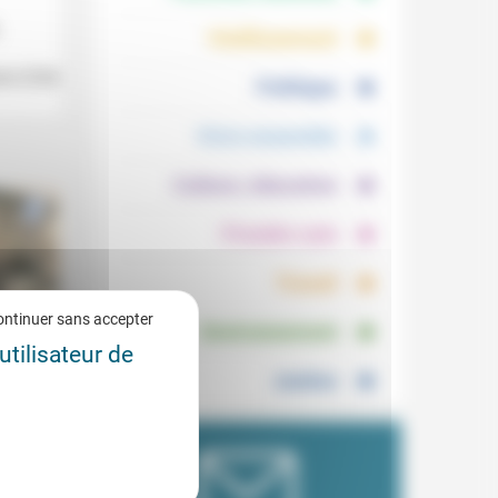
.
.
Vieillissement
.
ut (Cité
Politique
.
Vivre ensemble
.
Culture, éducation
.
Prendre soin
.
Travail
.
ontinuer sans accepter
Environnement
utilisateur de
Justice
lignes
0/2021
monde
u près