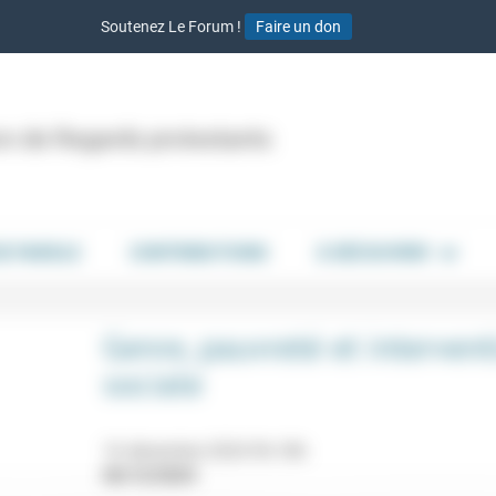
Soutenez Le Forum !
Faire un don
ion de Regards protestants
DE PAROLE
CONTRIBUTIONS
À DÉCOUVRIR
Genre, pauvreté et intervent
sociale
16 décembre 2024 9h-18h
06/12/2024