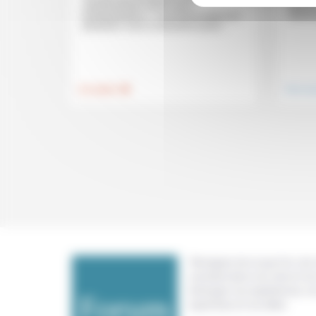
libana
anticlérical par nature car le
Mnémos
protestantisme (…) est structurellement
pluraliste» Dans la deuxième partie...
.
Foi, laïcité
Vivre e
Témoigner de ce que l'on voit,
constate dans nos vies et nos 
échanger nos expériences, n
expertises et nos idées