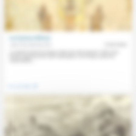
Les humeurs diffuses
Jean-Paul Sanfourche
13/02/2026
«La plainte devient la langue même de notre présent. Celle d’une
histoire apparemment sans rédemption, d’un temps saturé de
catastrophes,...
.
Vivre ensemble