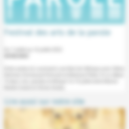
Festival des arts de la parole
Du 7 juillet au 16 juillet 2023
03/06/2023
Entre autres (à Lourmarin) une Nuit de l'éthique avec Céline
Rohmer, Emmanuel Échivard et Bertrand Périer. Et un débat
"À deux voix, paroles et éthique" le 19 juillet entre Marion
Muller-Colard et Olivier Arnéra.
Lire aussi sur notre site