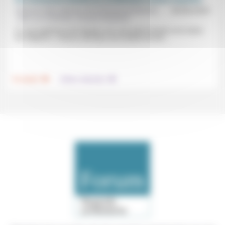
Béatrice Cléro-Mazire, Éric-Emmanuel Schmitt,
06/06/2025
Jean-Luc Gadreau, Vincent Smetana
Si «une expérience de l’absolu» est «une porte d’entrée vers toutes
les religions», «chacun naît dans une manière de dire...
.
.
Foi, laïcité
Culture, éducation