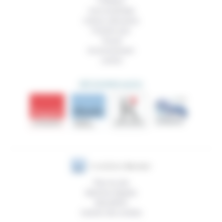
Politique
Vivre ensemble
Culture, éducation
Prendre soin
Travail
Environnement
Justice
DÉCOUVRIR AUSSI
Plan du site
Mentions légales
Newsletter
Gestion des cookies