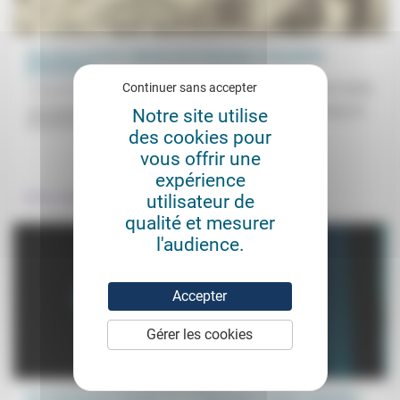
Des rêves encore rajeunis de Printemps et de poésie
protestante
Continuer sans accepter
Jacqueline Assaël
04/01/2022
«Un nouveau foyer de poésie printanière de la foi»: à Strasbourg, du
Notre site utilise
28 avril au 1er mai, une conférence, des...
des cookies pour
vous offrir une
.
expérience
utilisateur de
Culture, éducation
qualité et mesurer
l'audience.
Accepter
Gérer les cookies
Éric-Emmanuel Schmitt (2): la littérature comme empathie