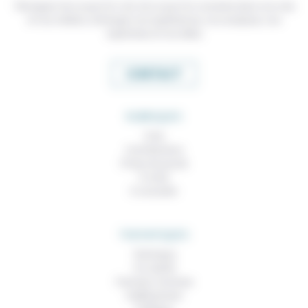
Témoigner de ce que l'on voit, de ce que l'on constate dans nos vies
et nos métiers, échanger nos expériences, nos analyses, nos
expertises et nos idées
CONTACT
RUBRIQUES
À lire
Contributions
Prises de parole
À noter
À consulter
THEMATIQUES
Technique
Foi, laïcité
Femmes, hommes
Vieillissement