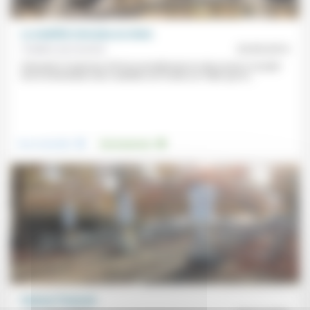
La mobilité n’est plus un choix
Frédéric de Coninck
25/05/2019
Présenté à l’automne 2018 et actuellement en discussion, le projet
de loi d’orientation des mobilités est fondé sur l’idée que la...
.
.
Vivre ensemble
Environnement
Vaincre l’insensé