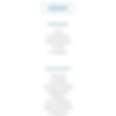
CONTACT
RUBRIQUES
À lire
Contributions
Prises de parole
À noter
À consulter
THEMATIQUES
Technique
Foi, laïcité
Femmes, hommes
Vieillissement
Politique
Vivre ensemble
Culture, éducation
Prendre soin