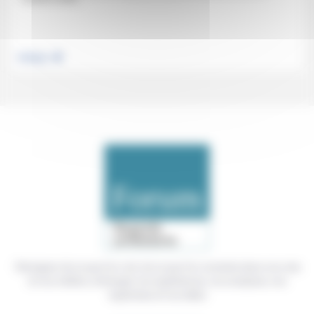
.
Politique
Témoigner de ce que l'on voit, de ce que l'on constate dans nos vies
et nos métiers, échanger nos expériences, nos analyses, nos
expertises et nos idées