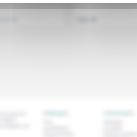
.
.
nsemble
Politique
RUBRIQUES
THEMATIQUES
 de ce que l'on
métiers,
À lire
Technique
os analyses, nos
Contributions
Foi, laïcité
Prises de parole
Femmes, homme