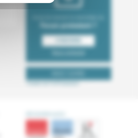
Envie de recevoir la newsletter du
Forum protestant ?
S‘INSCRIRE
Nous contacter
NOUS SUIVRE
Tweets de ForProtestant
DÉCOUVRIR AUSSI
s