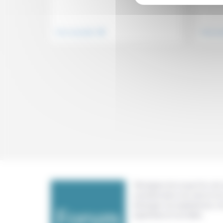
.
Vivre ensemble
Vivre e
Témoigner de ce que l'on voit,
constate dans nos vies et nos 
échanger nos expériences, n
expertises et nos idées