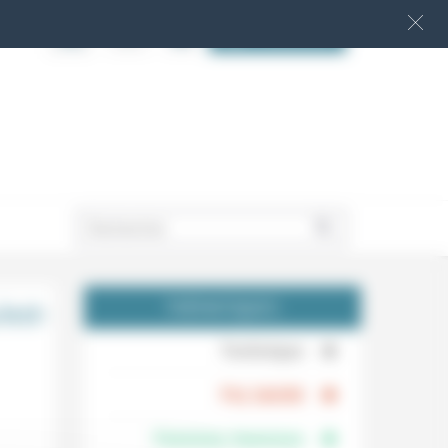
S‘INSCRIRE
.
est-
THÉMATIQUES
.
Technique
.
Foi, laïcité
Femmes, hommes