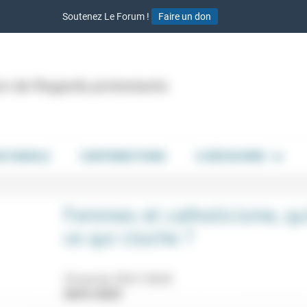
Soutenez Le Forum !
Faire un don
ion de Regards protestants
DE PAROLE
CONTRIBUTIONS
À DÉCOUVRIR
Femmes et catholicisme, qu’
ce qui cloche ?
29 janvier 2023 10h30
28/01/2023