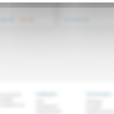
.
.
.
nsemble
Travail
Vivre ensemble
RUBRIQUES
THEMATIQUES
 de ce que l'on
métiers,
À lire
Technique
os analyses, nos
Contributions
Foi, laïcité
Prises de parole
Femmes, homme