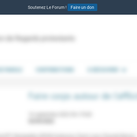
Soutenez Le Forum !
Faire un don
ion de Regards protestants
DE PAROLE
CONTRIBUTIONS
À DÉCOUVRIR
Faire corps autour de l’affli
16 septembre 2022 9h-17h30
03/09/2022
e/IPT Montpellier (EPHE-Sorbonne, Paris) avec Chrystel Bernat,