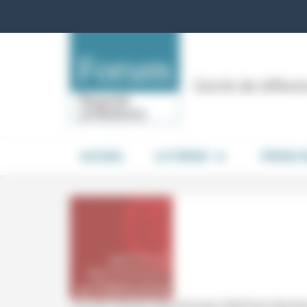
Panneau de gestion des cookies
Cercle de réflex
ACCUEIL
LE FORUM
PRISES 
Journée d'étude internationale LEM/Paris Nanterr