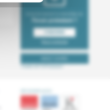
Envie de recevoir la newsletter du
Forum protestant ?
S‘INSCRIRE
Nous contacter
NOUS SUIVRE
Tweets de ForProtestant
DÉCOUVRIR AUSSI
s