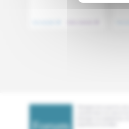
.
.
Vivre ensemble
Culture, éducation
Vivre e
Témoigner de ce que l'on voit,
constate dans nos vies et nos 
échanger nos expériences, n
expertises et nos idées