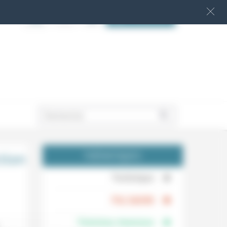
S‘INSCRIRE
.
ction
THÉMATIQUES
.
Technique
.
Foi, laïcité
Femmes, hommes