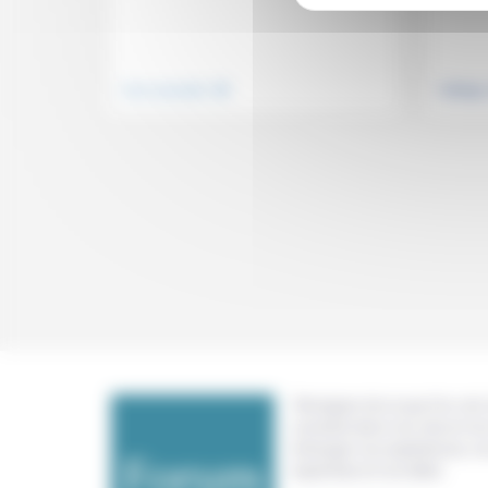
.
Vivre ensemble
Politiqu
Témoigner de ce que l'on voit,
constate dans nos vies et nos 
échanger nos expériences, n
expertises et nos idées