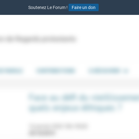
Soutenez Le Forum !
Faire un don
ion de Regards protestants
DE PAROLE
CONTRIBUTIONS
À DÉCOUVRIR
Face au défi du vieillisseme
quels enjeux éthiques ?
16 janvier 2020 18h-19h30
29/10/2019