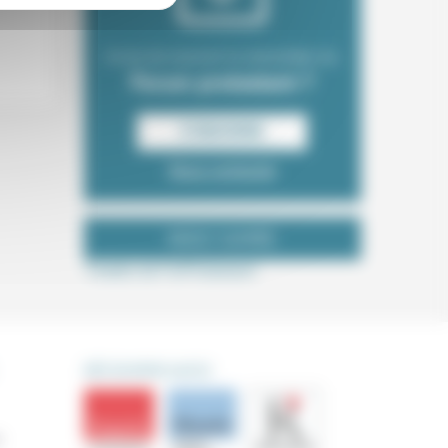
Envie de recevoir la newsletter du
Forum protestant ?
S‘INSCRIRE
Nous contacter
NOUS SUIVRE
Tweets de ForProtestant
DÉCOUVRIR AUSSI
s