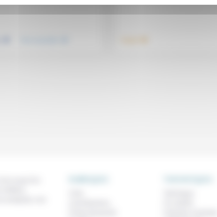
.
.
.
e
Vivre ensemble
Travail
RUBRIQUES
THEMATIQUES
 de ce que l'on
métiers,
À lire
Technique
os analyses, nos
Contributions
Foi, laïcité
Prises de parole
Femmes, homme