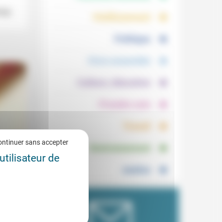
.
.
PHE-
Vieillissement
.
Politique
.
Vivre ensemble
.
Culture, éducation
.
Prendre soin
.
Travail
.
ontinuer sans accepter
Environnement
utilisateur de
Justice
0/2024
essifs
’après