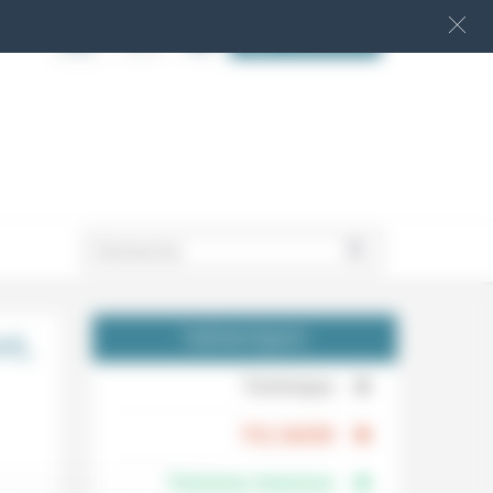
S‘INSCRIRE
.
nt,
THÉMATIQUES
.
Technique
.
Foi, laïcité
Femmes, hommes