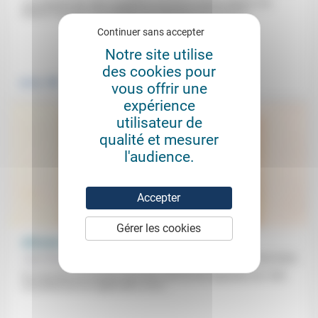
«La majorité des pays européens ont mis en œuvre depuis une
dizaine d’années une politique de réduction du recours à...
Continuer sans accepter
.
Notre site utilise
des cookies pour
Justice
vous offrir une
expérience
utilisateur de
qualité et mesurer
l'audience.
Accepter
Gérer les cookies
Affronter l’incrédible laïcité victorieuse de 1905
Jean Baubérot-Vincent
12/04/2024
On «raconte une histoire trop lisse» de la loi de séparation de 1905
«et surtout de son application, en la...