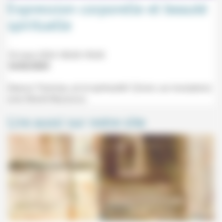
Expression corporelle et beauté
spirituelle
18 mars 2024 18h30-19h30
16/02/2024
Séance "Femmes, art et spiritualité" (Zoom, sur inscription)
avec Muriel Mazzocco.
Lire aussi sur notre site