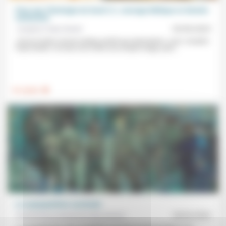
Pour une Théologie du Seuil (1) : ancrage biblique et chemin
existentiel
Josepha Faber Boitel
05/09/2025
«Vivre le Salut comme relation plutôt que destination»: pour Josepha
Faber Boitel, «le Seuil, loin d’être une simple image, peut...
.
Foi, laïcité
La surpopulation carcérale
Aumônerie protestante des prisons
28/02/2023