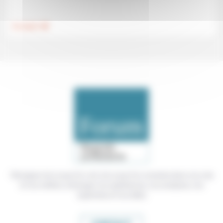
.
Foi, laïcité
Témoigner de ce que l'on voit, de ce que l'on constate dans nos vies
et nos métiers, échanger nos expériences, nos analyses, nos
expertises et nos idées