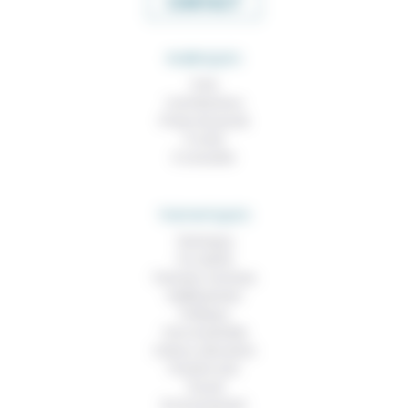
CONTACT
RUBRIQUES
À lire
Contributions
Prises de parole
À noter
À consulter
THEMATIQUES
Technique
Foi, laïcité
Femmes, hommes
Vieillissement
Politique
Vivre ensemble
Culture, éducation
Prendre soin
Travail
Environnement