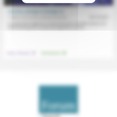
Chrétiens, biologie et écologie (3)
Frédéric de Coninck, Nicolas Bouleau
29/10/2021
En partant de la règle d’or, en passant par les minorités actives et le
greenwashing pour en arriver aux apprentis-sorciers...
.
.
Culture, éducation
Environnement