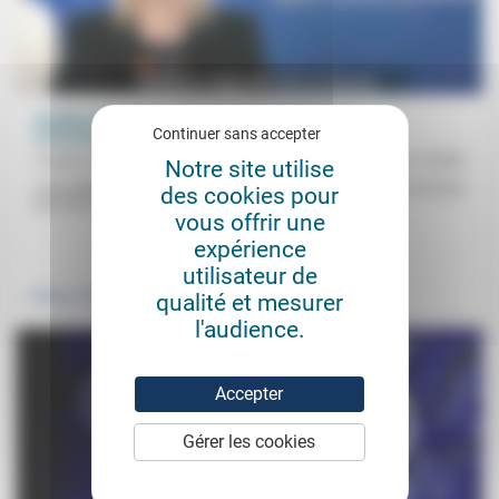
Conflits d’intérêt et difficultés des politiques
Continuer sans accepter
environnementales
Frédéric de Coninck
14/11/2022
Notre site utilise
«Les amitiés, les familiarités et les renvois d’ascenseur» ne sont pas
des cookies pour
pour rien selon Frédéric de Coninck dans le fait...
vous offrir une
expérience
.
.
utilisateur de
qualité et mesurer
Politique
Environnement
l'audience.
Accepter
Gérer les cookies