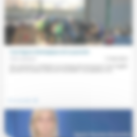
Trois figures théologiques de la pauvreté
Fritz Lienhard
17/06/2023
Une «exclusion combinée à un manque de ressources»? Une fragilité
qui tient à la nature même de l’humanité? L’acceptation d’un...
.
Vivre ensemble