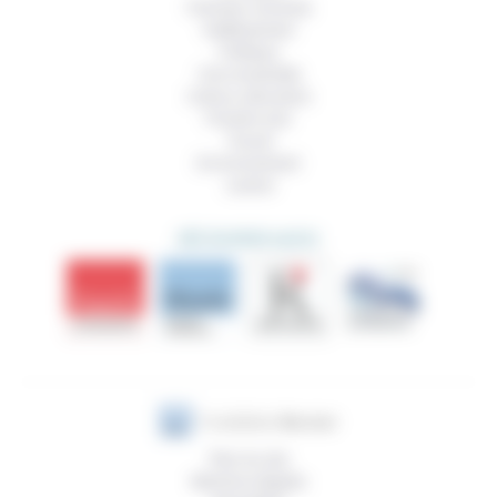
Femmes, hommes
Vieillissement
Politique
Vivre ensemble
Culture, éducation
Prendre soin
Travail
Environnement
Justice
DÉCOUVRIR AUSSI
Plan du site
Mentions légales