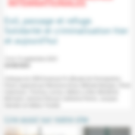
Exil, passage et refuge.
Solidarité et criminalisation hier
et aujourd’hui
14 et 15 septembre 2023
25/08/2023
Colloque du CERI-Sciences Po (Musée de l'Immigration,
Paris) organisé par Marianne Amar, Mélodie Beaujeu, Chloé
Gaboriaux, Thomas Lacroix, Hélène Le Bail, Bénédicte
Michalon, Antoine Pécoud, Catherine Perron, Jacques
Sémelin et Hélène Thiollet.
Lire aussi sur notre site