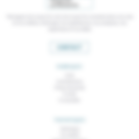
Témoigner de ce que l'on voit, de ce que l'on constate dans nos vies
et nos métiers, échanger nos expériences, nos analyses, nos
expertises et nos idées
CONTACT
RUBRIQUES
À lire
Contributions
Prises de parole
À noter
À consulter
THEMATIQUES
Technique
Foi, laïcité