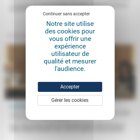
« À l’intersection entre la tragédie individuelle subie par la victime et
la destinée collective de la société », le soignant...
Continuer sans accepter
.
Notre site utilise
des cookies pour
Prendre soin
vous offrir une
expérience
utilisateur de
qualité et mesurer
l'audience.
Accepter
Gérer les cookies
Du domicile à l’établissement d’accueil (4)
Anne Thöni, Béatrice Birmelé, Bruno Carles,
07/07/2023
Caroline Bauer, Valérie Ducasse
Dans cette dernière partie de la deuxième table ronde entre Bruno
Carles, Béatrice Birmelé, Anne Thöni et Valérie Ducasse (animée...