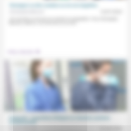
Témoigner ou dire combien sa vie est singulière
Christophe Monnot
14/07/2023
«On raconte sa vie pour en montrer la singularité.» Pour Christophe
Monnot, même si «un récit de soi se met...
.
Culture, éducation
Soignants : 4 questions éthiques en situation sanitaire
exceptionnelle
Nadine Davous
31/03/2020