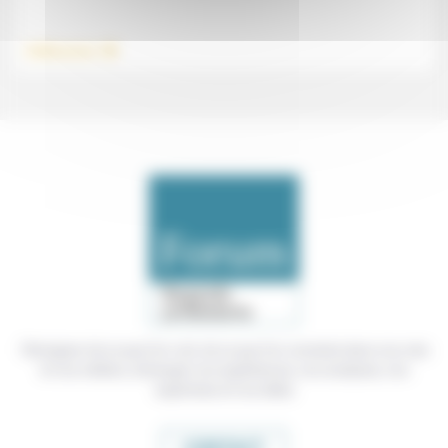
.
Vieillissement
Témoigner de ce que l'on voit, de ce que l'on constate dans nos vies
et nos métiers, échanger nos expériences, nos analyses, nos
expertises et nos idées