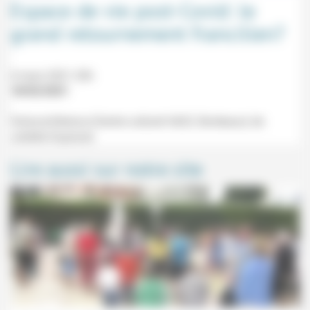
Espace de vie post-Covid: le
grand retournement francilien?
4 mars 2021 20h
18/02/2021
Visioconférence (Centre culturel Hâ32, Bordeaux) de
Juliette Dupoizat.
Lire aussi sur notre site