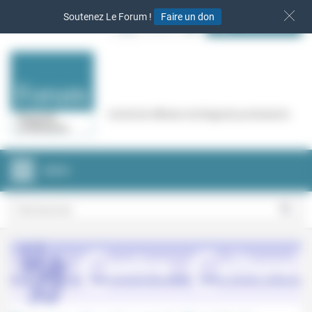
Panneau de gestion des cookies
Soutenez Le Forum !
Faire un don
S‘INSCRIRE
Cercle de réflexion de Regards protestants
MENU