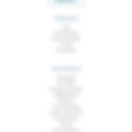
CONTACT
RUBRIQUES
À lire
Contributions
Prises de parole
À noter
À consulter
THEMATIQUES
Technique
Foi, laïcité
Femmes, hommes
Vieillissement
Politique
Vivre ensemble
Culture, éducation
Prendre soin
Travail
Environnement