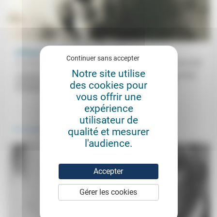
L’éthique aimante de France Quéré
Continuer sans accepter
Caroline Bauer
28/08/2025
Notre site utilise
«L’amour comme motivation éthique, et peut-être même davantage
comme fondement anthropologique» est «présent de façon
des cookies pour
constante, mais multiforme dans ses...
vous offrir une
expérience
.
.
utilisateur de
qualité et mesurer
Vivre ensemble
Prendre soin
l'audience.
Accepter
Gérer les cookies