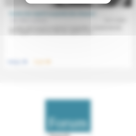
Paroles des experts ou paroles des citoyens?
Jean-Marc Lamarre
12/11/2021
Le public étant passif et aisément manipulable, sa parole doit-elle
être négligée au profit de celle des experts ou au...
.
.
Politique
Travail