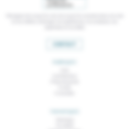
Témoigner de ce que l'on voit, de ce que l'on constate dans nos vies
et nos métiers, échanger nos expériences, nos analyses, nos
expertises et nos idées
CONTACT
RUBRIQUES
À lire
Contributions
Prises de parole
À noter
À consulter
THEMATIQUES
Technique
Foi, laïcité