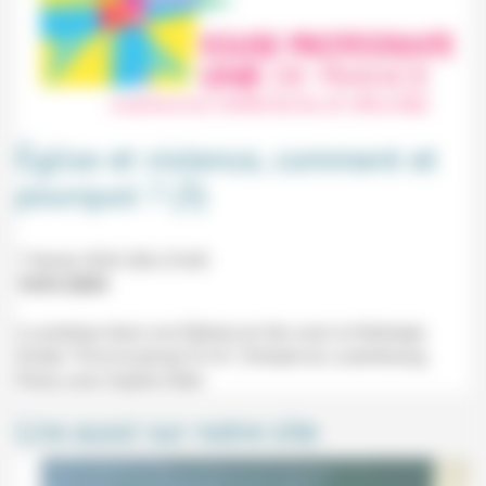
Église et violence, comment et
pourquoi ? (3)
7 février 2024 20h-21h30
19/01/2024
La pratique dans nos Églises en lien avec la théologie.
Soirée "Vivre et penser la foi" (Temple du Luxembourg,
Paris) avec Sophie Ollier.
Lire aussi sur notre site