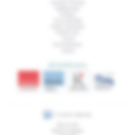
Femmes, hommes
Vieillissement
Politique
Vivre ensemble
Culture, éducation
Prendre soin
Travail
Environnement
Justice
DÉCOUVRIR AUSSI
Plan du site
Mentions légales