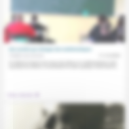
Une société qui s’éloigne des mathématiques
Frédéric de Coninck
11/12/2023
On déplore la baisse de niveau des élèves en mathématiques mais
«pourquoi les élèves s’investiraient-ils dans quelque chose dont la...
.
Culture, éducation