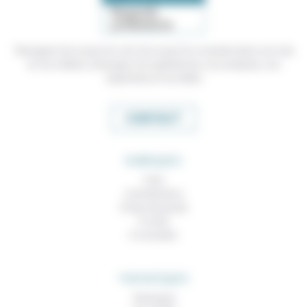
Témoigner de ce que l'on voit, de ce que l'on constate dans nos vies
et nos métiers, échanger nos expériences, nos analyses, nos
expertises et nos idées
CONTACT
RUBRIQUES
À lire
Contributions
Prises de parole
À noter
À consulter
THEMATIQUES
Technique