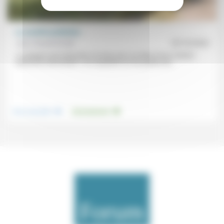
La société jardinière
Jean Hassenforder
25/10/2024
«La plupart sont retournés à la terre pour se doter d’une certaine
autonomie alimentaire.» En enquêtant sur les jardins de...
.
.
Vivre ensemble
Environnement