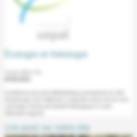
Écologie et théologie
16 juin 2023 17h
09/06/2023
Conférence rencontre (Médiathèque protestante du Stift,
Strasbourg) avec Stéphane Lavignotte autour de son livre
'L'écologie, champ de bataille théologique' et Jean-
Sébastien Ingrand.
Lire aussi sur notre site