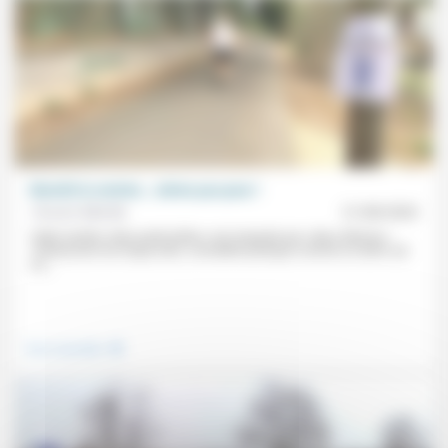
Bientôt la rentrée… même pas peur !
Vincent Miéville
21/08/2020
Cette rentrée «bien particulière» est marquée par «deux dérives»:
«l’obsession du risque zéro, considéré presque comme un droit» (et
sa...
.
Vivre ensemble