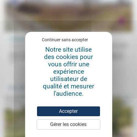
Condamnée à vivre (2)
Continuer sans accepter
Aumônerie protestante des prisons
30/05/2023
Notre site utilise
Après l’enfant, l’aumônier. L’enfant savait «écouter sans juger». La
des cookies pour
future aumônier fait des rencontres (une amie visiteur d’hôpital) et
un...
vous offrir une
expérience
.
utilisateur de
qualité et mesurer
Justice
l'audience.
Accepter
Gérer les cookies