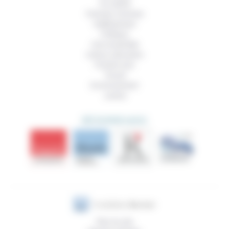
Foi, laïcité
Femmes, hommes
Vieillissement
Politique
Vivre ensemble
Culture, éducation
Prendre soin
Travail
Environnement
Justice
DÉCOUVRIR AUSSI
Plan du site