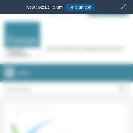
Panneau de gestion des cookies
Soutenez Le Forum !
Faire un don
S‘INSCRIRE
Cercle de réflexion de Regards protestants
MENU