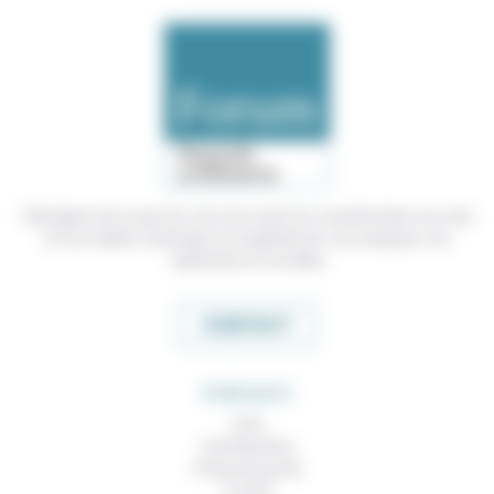
Témoigner de ce que l'on voit, de ce que l'on constate dans nos vies
et nos métiers, échanger nos expériences, nos analyses, nos
expertises et nos idées
CONTACT
RUBRIQUES
À lire
Contributions
Prises de parole
À noter