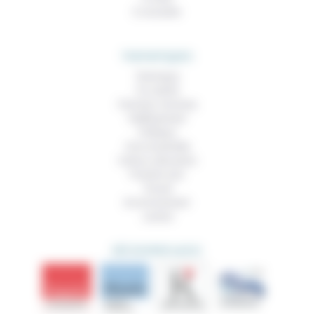
À consulter
THEMATIQUES
Technique
Foi, laïcité
Femmes, hommes
Vieillissement
Politique
Vivre ensemble
Culture, éducation
Prendre soin
Travail
Environnement
Justice
DÉCOUVRIR AUSSI