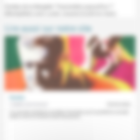
Soirées de la Margelle "Transmettre aujourd'hui ?"
(Montpellier) avec Lucien Jouanal (L'outil en main).
Lire aussi sur notre site
Paroles
Frédéric de Coninck
30/03/2020
Ce sont des tentations jumelles favorisées par la pandémie actuelle :
parler à tort et à travers avant de pouvoir...