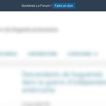
Soutenez Le Forum !
Faire un don
ion de Regards protestants
DE PAROLE
CONTRIBUTIONS
À DÉCOUVRIR
Descendants de huguenots
dans la guerre d’indépenda
américaine
27 juin 2026 20h