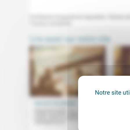
Conférence inaugurale de l'exposition "Histoire de
Thomas Constantini.
Lire aussi sur notre site
Notre site ut
Dépasser nos préjugés
Le fr
Borne
19/04/2024
Réagissant au texte « Le
Frédé
manger et le péché » publié
en deux volets sur ce site, un collectif de
Ne cho
«théologien•nes et...
ultrali
démocr