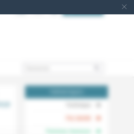
S‘INSCRIRE
.
THÉMATIQUES
nce
.
Technique
.
Foi, laïcité
Femmes, hommes