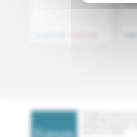
le nou
.
.
Vivre ensemble
Prendre soin
Politiqu
Témoigner de ce que l'on voit,
constate dans nos vies et nos 
échanger nos expériences, n
expertises et nos idées