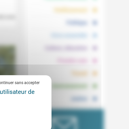
.
.
Vieillissement
le) avec
.
Politique
.
Vivre ensemble
.
Culture, éducation
.
Prendre soin
.
Travail
.
ontinuer sans accepter
Environnement
utilisateur de
Justice
8/2021
mmaient
tre la
es,