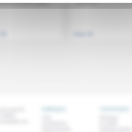
semblent être...
veau gouvernement constitué...
.
.
e
Politique
RUBRIQUES
THEMATIQUES
 de ce que l'on
métiers,
À lire
Technique
os analyses, nos
Contributions
Foi, laïcité
Prises de parole
Femmes, homme