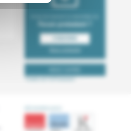
Envie de recevoir la newsletter du
Forum protestant ?
S‘INSCRIRE
Nous contacter
NOUS SUIVRE
Tweets de ForProtestant
DÉCOUVRIR AUSSI
s