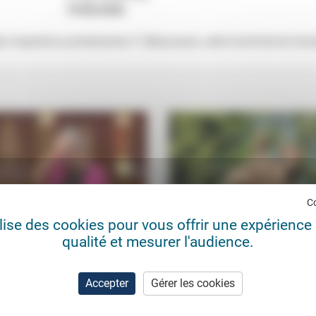
19/06/2026
s migrations protestantes 2" (Beaussais, salle d'activité de l'éco
C
ilise des cookies pour vous offrir une expérience 
qualité et mesurer l'audience.
agile gouvernement d’Élisabeth
L’Europe en actes
Thomas Ferenczi
11/0
rick Casadesus
07/07/2022
Accepter
Gérer les cookies
Les trois combustibles qui enfla
régulièrement le débat pour ou con
isissant ni «une politique
construction européenne (frontièr
bérale» ni «une action plus social-
système institutionnel, identité)
ate», le Président a montré, avec