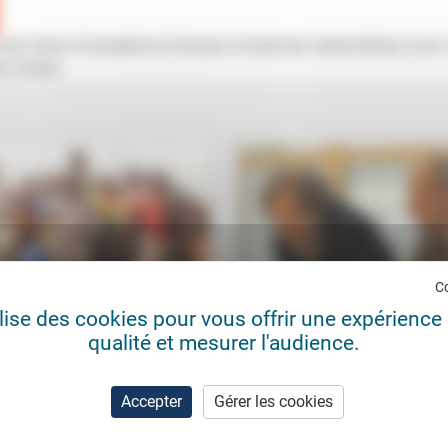
e de l'Union Européenne (Campus Condorcet, Aubervilliers) avec
in Cohen.
C
ilise des cookies pour vous offrir une expérience 
qualité et mesurer l'audience.
et ruine des institutions (2)
Quelle éthique en politique ?
r Abel
26/03/2026
Michel Rocard
04/0
nstitutions ne peuvent nous
L’homme politique Michel Rocard 
Accepter
Gérer les cookies
er que si nous les protégeons
quitté le 2 juillet 2016. L’ancien Pr
ussi.» Dans ce deuxième volet de
ministre avait participé à la toute
férence...
première...