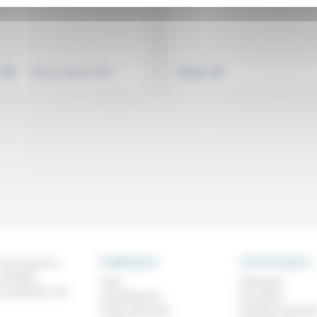
.
.
.
e
Culture, éducation
Politique
RUBRIQUES
THEMATIQUES
 de ce que l'on
métiers,
À lire
Technique
os analyses, nos
Contributions
Foi, laïcité
Prises de parole
Femmes, homme