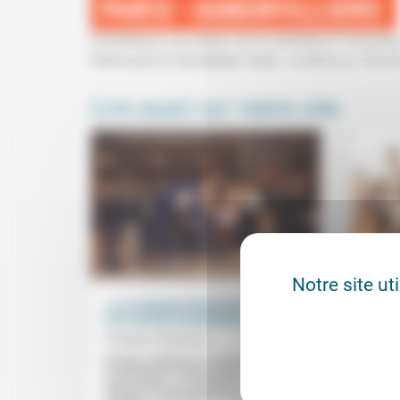
Conférence Les enjeux de la présidence français
Warlouzet et Hanspieter Kriesi, modéré par Anton
Lire aussi sur notre site
Notre site ut
« Le contexte international a changé
Éloge 
et le secteur humanitaire aussi »
Olivie
Philippe Chabasse
16/03/2019
«Les i
protég
Philippe Chabasse a commencé dans
nous a
l’humanitaire comme médecin en
sa con
Afghanistan, au Zimbabwe, auprès des
réfugiés cambodgiens pour MSF avant