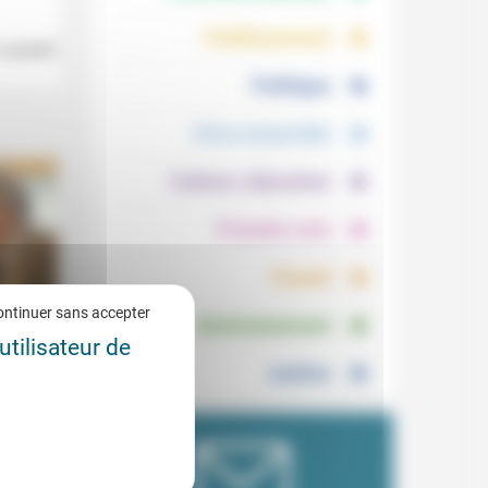
.
.
Vieillissement
 Laurent
.
Politique
.
Vivre ensemble
.
Culture, éducation
.
Prendre soin
.
Travail
.
ontinuer sans accepter
Environnement
utilisateur de
Justice
7/2016
nous a
emier