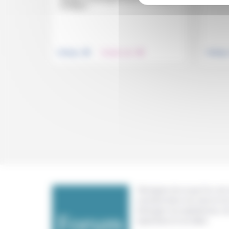
d’intégrer...
.
.
Politique
Prendre soin
Politiqu
Témoigner de ce que l'on voit,
constate dans nos vies et nos 
échanger nos expériences, n
expertises et nos idées