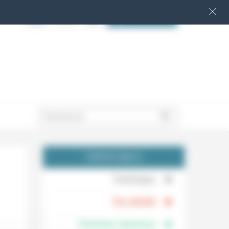
S‘INSCRIRE
.
THÉMATIQUES
.
Technique
.
Foi, laïcité
Femmes, hommes