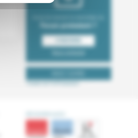
Envie de recevoir la newsletter du
Forum protestant ?
S‘INSCRIRE
Nous contacter
NOUS SUIVRE
Tweets de ForProtestant
DÉCOUVRIR AUSSI
s