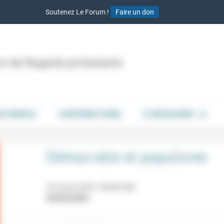
Soutenez Le Forum !
Faire un don
ion de Regards protestants
DE PAROLE
CONTRIBUTIONS
À DÉCOUVRIR
Démocratie et populisme
23 mars 2022 18h30-20h
04/03/2022