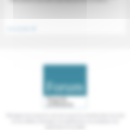
«Notre pulsion à sans arrêt vouloir aller plus loin» va-t-elle se...
.
Vivre ensemble
Témoigner de ce que l'on voit, de ce que l'on constate dans nos vies
et nos métiers, échanger nos expériences, nos analyses, nos
expertises et nos idées