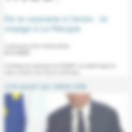
De la caravane à l’avion : le
voyage à La Mecque
4 décembre 2018 18h30-20h30
21/11/2018
Conférences publiques de l'IISMM "Les pèlerinages en
islam" (Paris) avec Sylvia Chiffoleau.
Lire aussi sur notre site