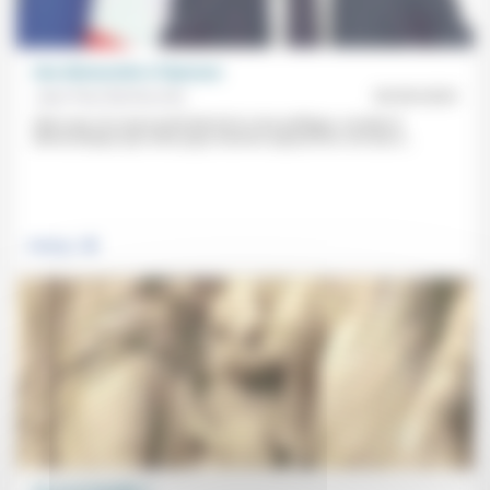
Une démocratie à l’épreuve
Jean-Paul Sanfourche
05/09/2025
Alors que «la cause profonde de la crise politique, sociale et
démocratique que notre pays traverse aujourd’hui» est due à...
.
Politique