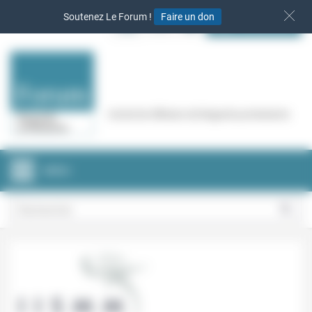
Panneau de gestion des cookies
Soutenez Le Forum !
Faire un don
S‘INSCRIRE
Cercle de réflexion de Regards protestants
MENU