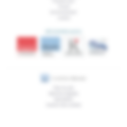
Prendre soin
Travail
Environnement
Justice
DÉCOUVRIR AUSSI
Plan du site
Mentions légales
Newsletter
Gestion des cookies