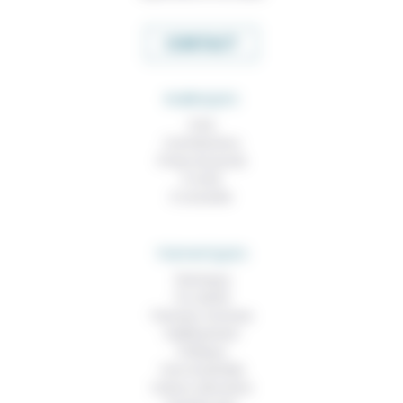
CONTACT
RUBRIQUES
À lire
Contributions
Prises de parole
À noter
À consulter
THEMATIQUES
Technique
Foi, laïcité
Femmes, hommes
Vieillissement
Politique
Vivre ensemble
Culture, éducation