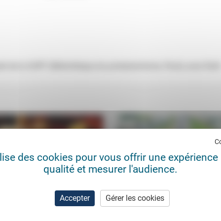
di de la SHPF (Bibliothèque du protestantisme, Paris) avec Ruth
C
ilise des cookies pour vous offrir une expérience 
qualité et mesurer l'audience.
Accepter
Gérer les cookies
ces sexuelles et spirituelles
Marcel Gauchet: comprendre 
otestantisme
monde