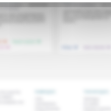
Gustave Hentz,
03/02/2023
Frédérick Casadesus
29/1
Luc Gadreau
«Comprendre la façon dont s’organ
Cité»: c’est l’axe de la pensée de 
que les abus sont abondamment
Gauchet qui s’interroge dans son
és au sein de l’Église catholique
nouveau...
plusieurs années, qu’en est-il, à
...
.
.
.
.
.
té
Femmes, hommes
soin
Politique
Culture, éducation
RUBRIQUES
THEMATIQUES
 de ce que l'on
métiers,
À lire
Technique
os analyses, nos
Contributions
Foi, laïcité
Prises de parole
Femmes, homme