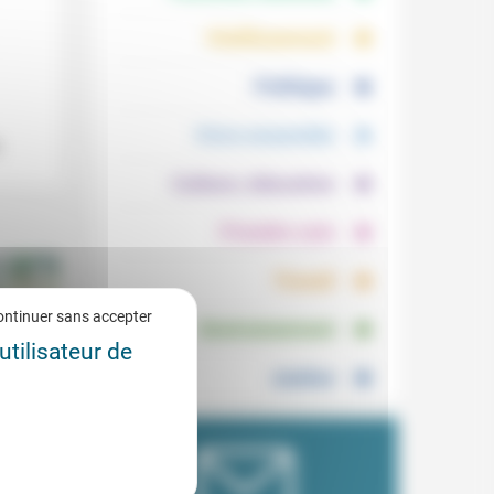
.
.
Vieillissement
.
Politique
.
Vivre ensemble
.
Culture, éducation
.
Prendre soin
.
Travail
.
ontinuer sans accepter
Environnement
utilisateur de
Justice
notre