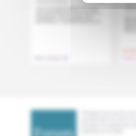
Valérie Rodriguez
22/03/2021
Jean-
«Ceux qui pensent détenir une vérité,
Jean-
ceux qui condamnent sans chercher à
comprendre, ceux qui jugent sans
Alors 
bienveillance»: équipière-directrice de...
dénonc
depuis 
l’ère de
.
Foi, laïci
Culture, éducation
Prendre 
Témoigner de ce que l'on voit,
constate dans nos vies et nos 
échanger nos expériences, n
expertises et nos idées