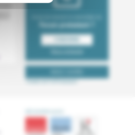
0/2024
ise la
Envie de recevoir la newsletter du
Marcel
Forum protestant ?
S‘INSCRIRE
Nous contacter
NOUS SUIVRE
Tweets de ForProtestant
DÉCOUVRIR AUSSI
s