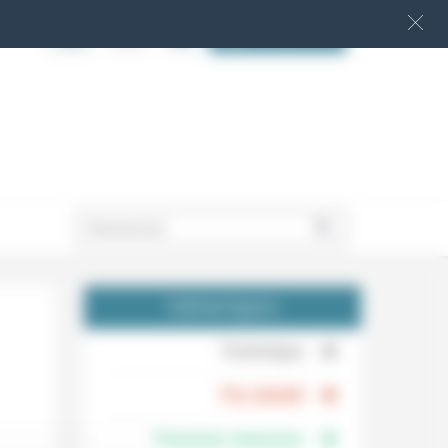
S‘INSCRIRE
.
THÉMATIQUES
.
Technique
.
Foi, laïcité
Femmes, hommes