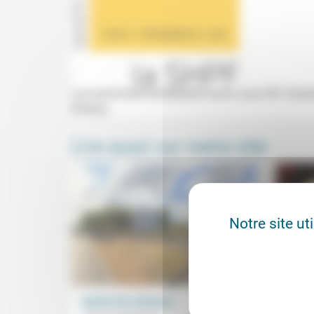
Les prisonniers protestants sous Louis XIV. Same
Whelan.
Lire aussi sur notre site
Notre site ut
Égalité des chances…
Violen
en pr