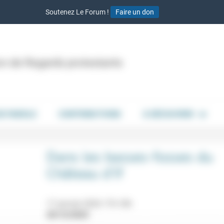
Soutenez Le Forum !
Faire un don
ion de Regards protestants
DE PAROLE
CONTRIBUTIONS
À DÉCOUVRIR
Dans les basses-fosses du
Château d’If
17 janvier 2026 17h-18h
20/12/2025