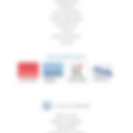
Vieillissement
Politique
Vivre ensemble
Culture, éducation
Prendre soin
Travail
Environnement
Justice
DÉCOUVRIR AUSSI
Plan du site
Mentions légales
Newsletter