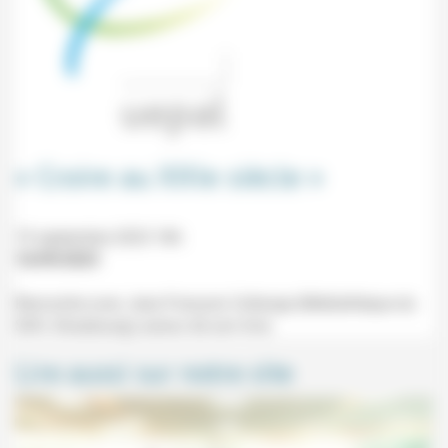
« Croire au XXIe siècle »
19 septembre 2023 18h
16/09/2023
Rencontre avec Jean-François Collange (Médiathèque du
Stift, Strasbourg) autour de son livre.
Lire aussi sur notre site