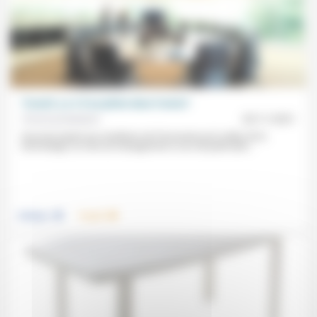
Travail: y a-t-il un pilote dans l’avion?
Forum protestant
20/11/2021
Due tout autant aux mutations de l’économie qu’à celles de la
technologie, la crise du management a ceci de particulier...
.
.
Politique
Travail