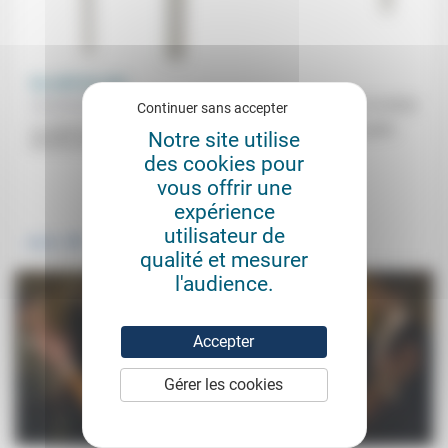
Au café du coin
Aumônerie protestante des prisons
22/12/2022
Continuer sans accepter
Le sujet de la discussion: si l’on avait le choix, à quel projet public
Notre site utilise
affecter dix millions d’euros? Les discutants:...
des cookies pour
vous offrir une
.
expérience
utilisateur de
Justice
qualité et mesurer
l'audience.
Accepter
Gérer les cookies