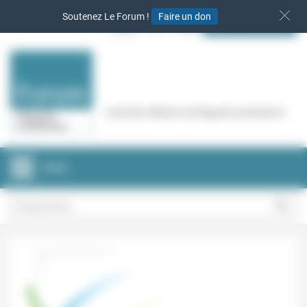
Panneau de gestion des cookies
Soutenez Le Forum !
Faire un don
S‘INSCRIRE
Cercle de réflexion de Regards protestants
MENU