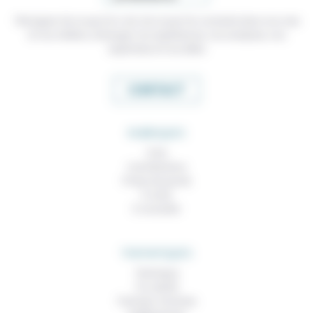
Témoigner de ce que l'on voit, de ce que l'on constate dans nos vies
et nos métiers, échanger nos expériences, nos analyses, nos
expertises et nos idées
CONTACT
RUBRIQUES
À lire
Contributions
Prises de parole
À noter
À consulter
THEMATIQUES
Technique
Foi, laïcité
Femmes, hommes