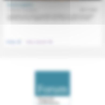
Illusions gagnées
Frédérick Casadesus
05/11/2021
L’adaptation des Illusions perdues de Balzac au cinéma par Xavier
Giannoli vient nous rappeler que «nous vivons toujours, en 2021,...
.
.
Politique
Culture, éducation