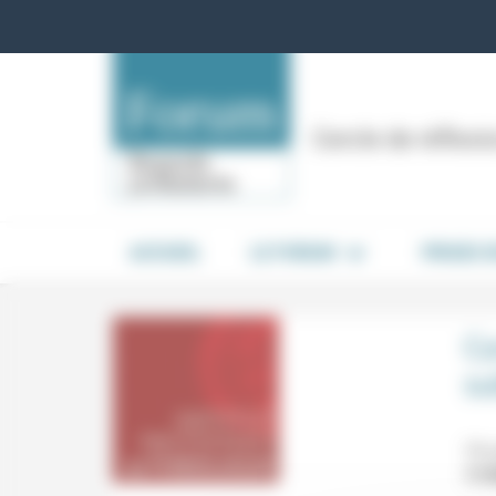
Panneau de gestion des cookies
Cercle de réflex
ACCUEIL
LE FORUM
PRISES 
Co
su
19 
17/