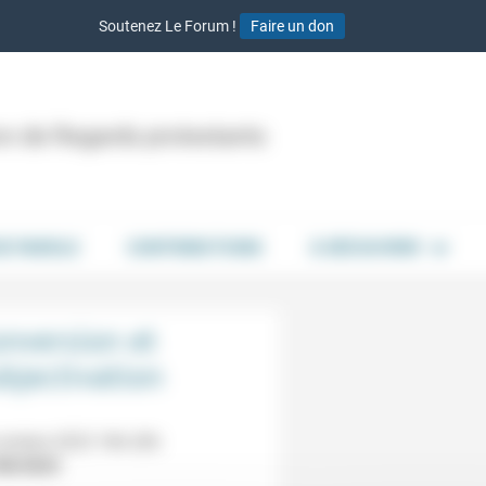
Soutenez Le Forum !
Faire un don
ion de Regards protestants
DE PAROLE
CONTRIBUTIONS
À DÉCOUVRIR
nversion et
bjectivation
octobre 2023 18h-20h
08/2023