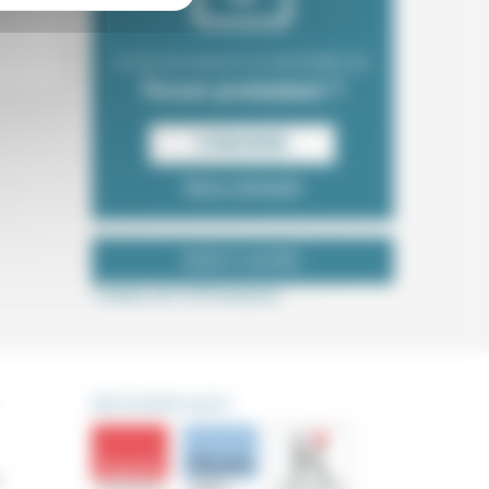
Envie de recevoir la newsletter du
Forum protestant ?
S‘INSCRIRE
Nous contacter
NOUS SUIVRE
Tweets de ForProtestant
DÉCOUVRIR AUSSI
s