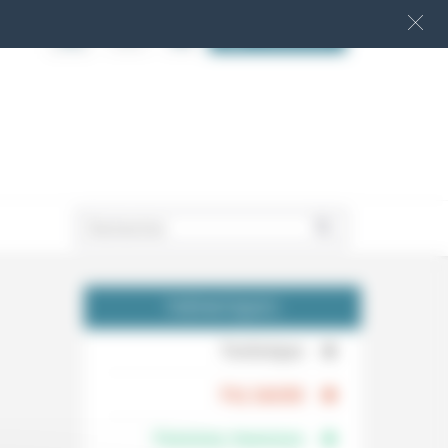
S‘INSCRIRE
.
THÉMATIQUES
.
Technique
.
Foi, laïcité
Femmes, hommes