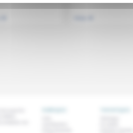
.
.
e
Politique
RUBRIQUES
THEMATIQUES
 de ce que l'on
métiers,
À lire
Technique
os analyses, nos
Contributions
Foi, laïcité
Prises de parole
Femmes, homme