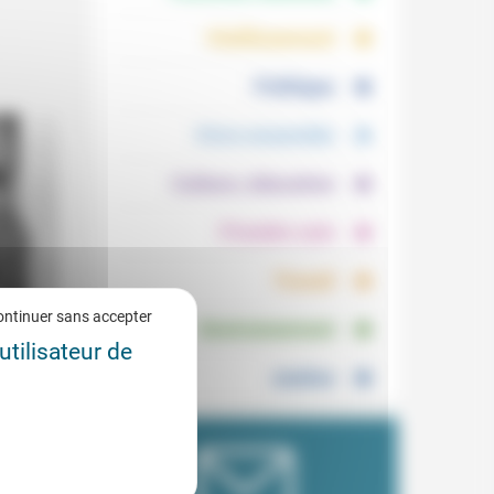
.
.
Vieillissement
.
Politique
.
Vivre ensemble
.
Culture, éducation
.
Prendre soin
.
Travail
.
ontinuer sans accepter
Environnement
utilisateur de
1/2024
Justice
ovient
se
r