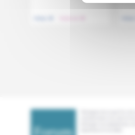
.
.
Politique
Prendre soin
Politiqu
Témoigner de ce que l'on voit,
constate dans nos vies et nos 
échanger nos expériences, n
expertises et nos idées