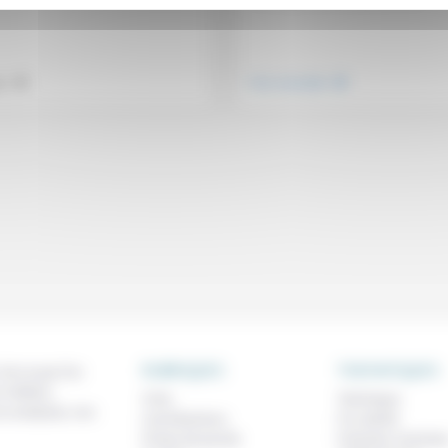
.
.
ue
Vivre ensemble
RUBRIQUES
THEMATIQUES
 de ce que l'on
métiers,
À lire
Technique
os analyses, nos
Contributions
Foi, laïcité
Prises de parole
Femmes, homme