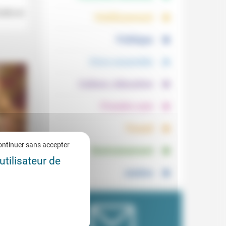
.
.
flot et
Vieillissement
.
Politique
.
Vivre ensemble
.
Culture, éducation
.
Prendre soin
.
Travail
.
ontinuer sans accepter
Environnement
utilisateur de
Justice
2/2022
ment un
e