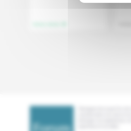
.
Femmes, hommes
Techniq
Témoigner de ce que l'on voit,
constate dans nos vies et nos 
échanger nos expériences, n
expertises et nos idées