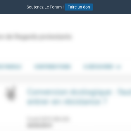
Soutenez Le Forum !
Faire un don
ion de Regards protestants
DE PAROLE
CONTRIBUTIONS
À DÉCOUVRIR
Conversion écologique : faut
entrer en résistance ?
9 avril 2019 20h-22h
03/03/2019