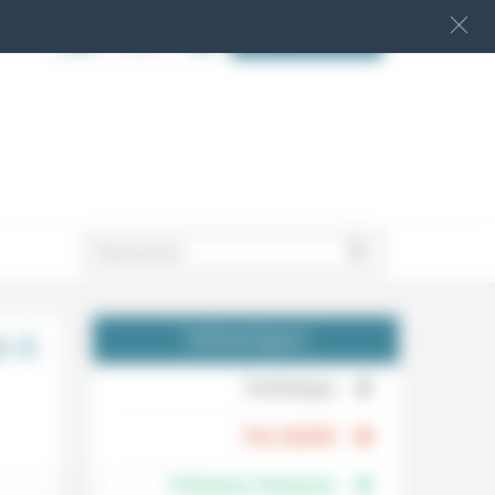
S‘INSCRIRE
.
-il
THÉMATIQUES
.
Technique
.
Foi, laïcité
Femmes, hommes