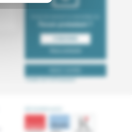
Envie de recevoir la newsletter du
Forum protestant ?
S‘INSCRIRE
Nous contacter
NOUS SUIVRE
Tweets de ForProtestant
DÉCOUVRIR AUSSI
s