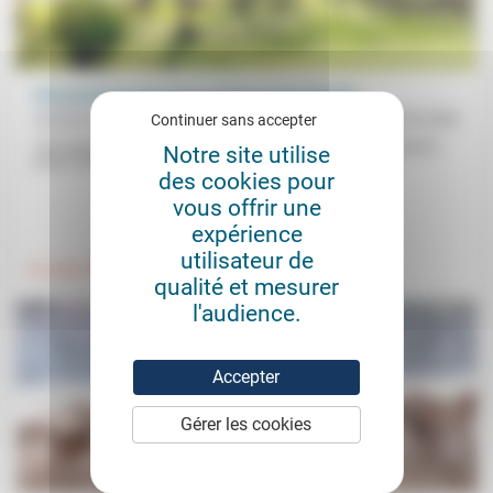
Une parole de paix qui ne soit pas triomphante
Madeleine Wieger
13/02/2026
Continuer sans accepter
«Un consensus s’est dégagé dès l’ouverture des débats: la guerre
Notre site utilise
juste n’existe pas. Si elle a lieu ‘de facto’, elle...
des cookies pour
vous offrir une
.
.
expérience
utilisateur de
Foi, laïcité
Politique
qualité et mesurer
l'audience.
Accepter
Gérer les cookies