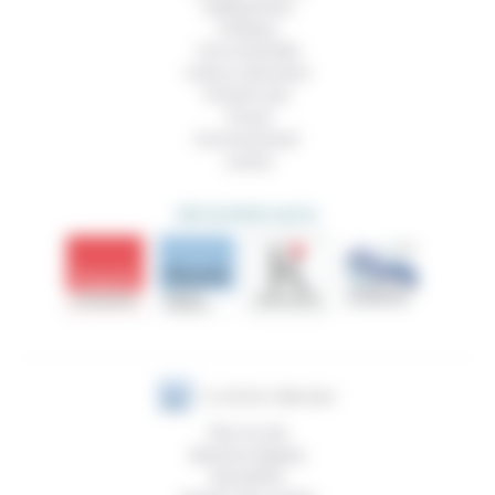
Vieillissement
Politique
Vivre ensemble
Culture, éducation
Prendre soin
Travail
Environnement
Justice
DÉCOUVRIR AUSSI
Plan du site
Mentions légales
Newsletter