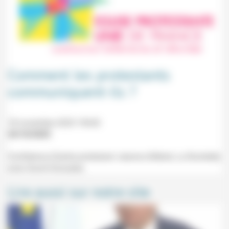
Comment les protestants
communiquent-ils ?
18 novembre 2025 19h30
24/10/2025
Conférence (Centre protestant Jeanne d'Albret, La Rochelle)
avec David Gonzales.
Lire aussi sur notre site