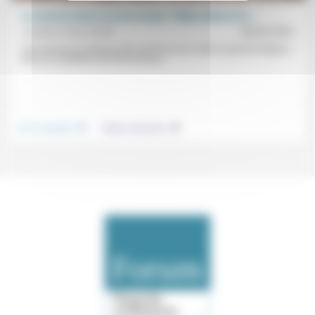
Le seuil du chaos (3), hic et nunc: Tikkun Olam et la...
Josepha Faber Boitel
04/04/2025
«Se souvenir ne doit pas être une fin en soi, mais un point de départ.»
Face au «problème de transmission...
.
.
Vivre ensemble
Culture, éducation