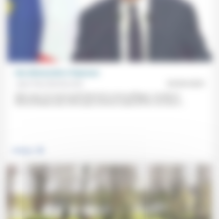
Une démocratie à l’épreuve
Jean-Paul Sanfourche
05/09/2025
Alors que «la cause profonde de la crise politique, sociale et
démocratique que notre pays traverse aujourd’hui» est due à...
.
Politique