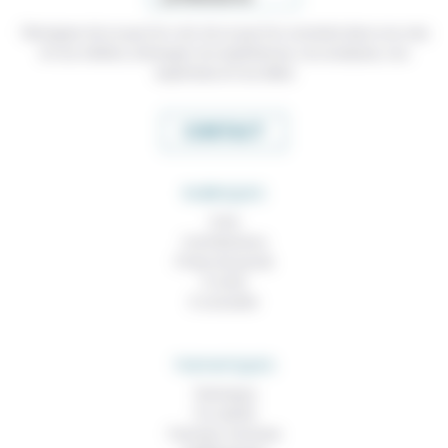
Témoigner de ce que l'on voit, de ce que l'on constate dans nos vies
et nos métiers, échanger nos expériences, nos analyses, nos
expertises et nos idées
CONTACT
RUBRIQUES
À lire
Contributions
Prises de parole
À noter
À consulter
THEMATIQUES
Technique
Foi, laïcité
Femmes, hommes