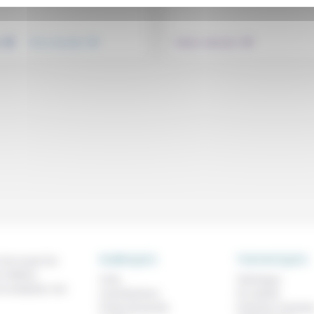
.
.
.
e
Vivre ensemble
Culture, éducation
RUBRIQUES
THEMATIQUES
 de ce que l'on
métiers,
À lire
Technique
os analyses, nos
Contributions
Foi, laïcité
Prises de parole
Femmes, homme