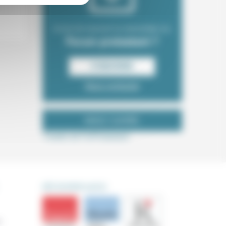
Envie de recevoir la newsletter du
Forum protestant ?
S‘INSCRIRE
Nous contacter
NOUS SUIVRE
Tweets de ForProtestant
DÉCOUVRIR AUSSI
s