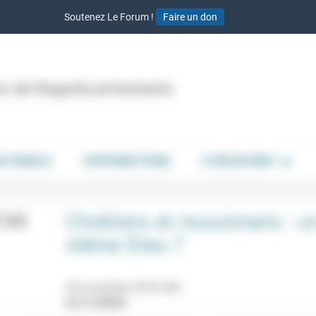
Soutenez Le Forum !
Faire un don
ion de Regards protestants
DE PAROLE
CONTRIBUTIONS
À DÉCOUVRIR
Chrétiens et musulmans : u
même Dieu ?
28 novembre 2018 20h
21/11/2018