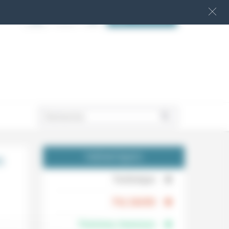
S‘INSCRIRE
.
n
THÉMATIQUES
.
Technique
.
Foi, laïcité
Femmes, hommes