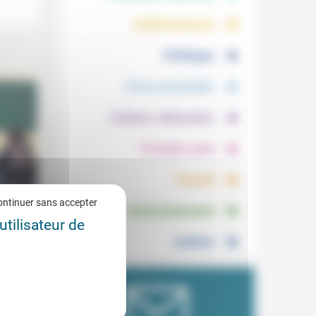
.
.
Vieillissement
.
Politique
.
Vivre ensemble
.
Culture, éducation
.
Prendre soin
.
Travail
.
ontinuer sans accepter
Environnement
utilisateur de
2/2023
Justice
s
-ils