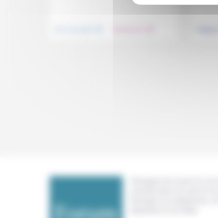
.
.
Vivre ensemble
Prendre soin
Politiqu
Témoigner de ce que l'on voit,
constate dans nos vies et nos 
échanger nos expériences, n
expertises et nos idées