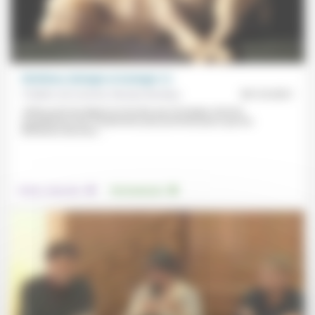
Chrétiens, biologie et écologie (1)
Frédéric de Coninck, Nicolas Bouleau
09/10/2021
«Notre point de départ est de dire que l’écologie cherche
actuellement des fondements plus profonds parce que les
différents discours...
.
.
Culture, éducation
Environnement