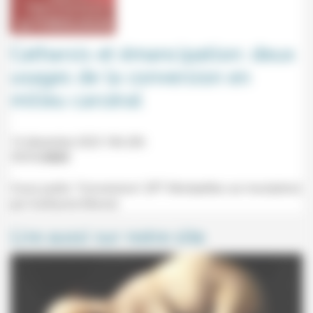
Catharsis et émancipation: deux
usages de la conversion en
milieu carcéral
14 décembre 2023 18h-20h
17/11/2023
Cours public "Conversions" (IPT Montpellier, sur inscription)
par Guillaume Monod.
Lire aussi sur notre site