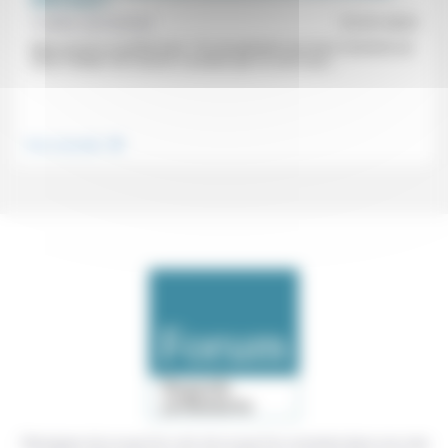
d’être bons ?
Frédéric de Coninck
01/01/2025
Mais qu’est-ce qu’être bons ? En récapitulant ses bons moments de
2024, Frédéric de Coninck constate que ce sont ceux...
.
Vivre ensemble
Témoigner de ce que l'on voit, de ce que l'on constate dans nos vies