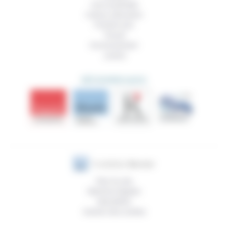
Vivre ensemble
Culture, éducation
Prendre soin
Travail
Environnement
Justice
DÉCOUVRIR AUSSI
Plan du site
Mentions légales
Newsletter
Gestion des cookies