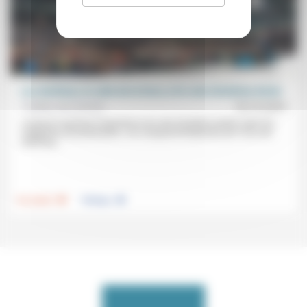
Les chrétiens, le culte de la force, et le vote d’extrême droite
Frédéric de Coninck
16/12/2024
Lorsqu’on examine l’importance du vote d’extrême droite selon les
catégories de protestants, «on comprend finalement (et c’est une
vérité qui...
.
.
Foi, laïcité
Politique