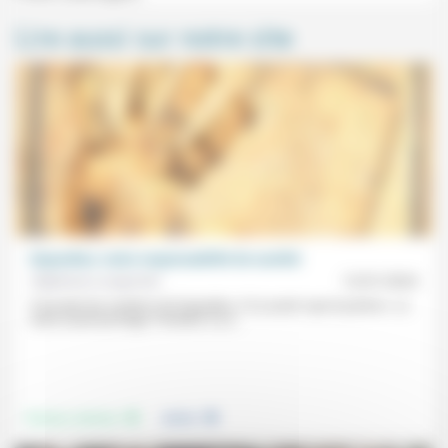
Lire aussi sur notre site
Depardieu: notre responsabilité de société
Stéphane Lavignotte
12/01/2024
À écouter les soutiens de Depardieu, il n’y aurait «que la justice». Le
reste serait lynchage. Pourtant, il y a...
.
.
Femmes, hommes
Justice