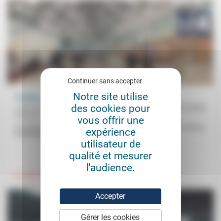
Continuer sans accepter
Notre site utilise
Voyage, voyage… un exercice spirituel?
des cookies pour
Jean-Luc Gadreau, Philippe Jacq, Pierre de
21/10/2022
Mareuil
vous offrir une
Il y a les voyageurs parfois perdus que rencontre l’aumônier à Roissy
expérience
Pierre de Mareuil et les voyages où il...
utilisateur de
.
qualité et mesurer
l'audience.
Foi, laïcité
Accepter
Gérer les cookies