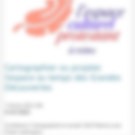
Cartographier ou projeter
l’espace au temps des Grandes
Découvertes
7 février 2022 20h
21/01/2022
Conférence "Cartographier le monde" (ECP, Reims) avec
Frank Lestringant.