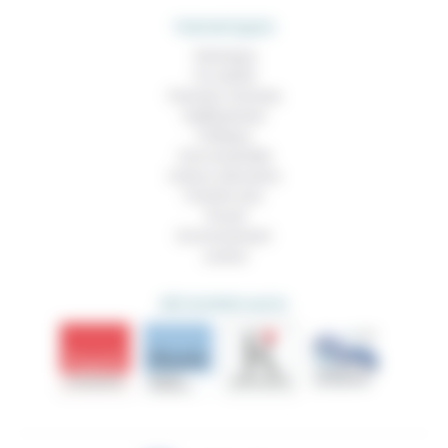
THEMATIQUES
Technique
Foi, laïcité
Femmes, hommes
Vieillissement
Politique
Vivre ensemble
Culture, éducation
Prendre soin
Travail
Environnement
Justice
DÉCOUVRIR AUSSI