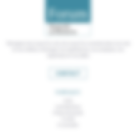
Témoigner de ce que l'on voit, de ce que l'on constate dans nos vies
et nos métiers, échanger nos expériences, nos analyses, nos
expertises et nos idées
CONTACT
RUBRIQUES
À lire
Contributions
Prises de parole
À noter
À consulter