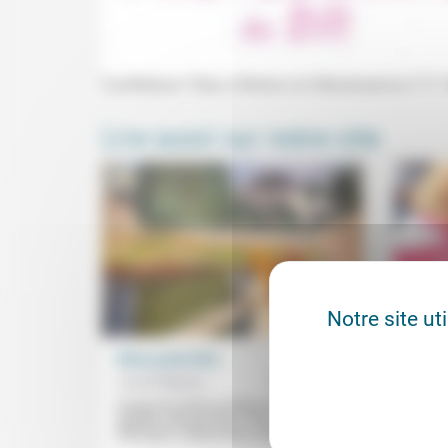
Conférence "Dieu à Rome à la Renaissance (11)" (
Lire aussi sur notre site
Notre site ut
Rêver, peut-être
Techn
les r
Lionel Degouy
01/05/2026
Joël P
Quand une amie se donne la mort, faut-il
qualifier cela de folie ? Faut-il appeler le
Le doc
désespoir «mélancolie ou dépression»...
la Com