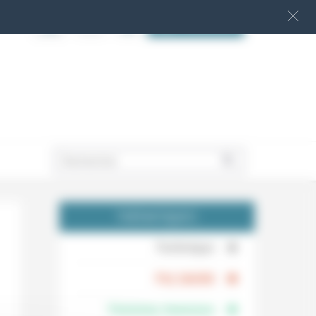
S‘INSCRIRE
.
THÉMATIQUES
.
Technique
.
Foi, laïcité
Femmes, hommes