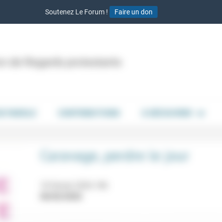
Soutenez Le Forum !
Faire un don
ion de Regards protestants
DE PAROLE
CONTRIBUTIONS
À DÉCOUVRIR
Caravage, perdre le jour
18 février 2026 18h
06/02/2026