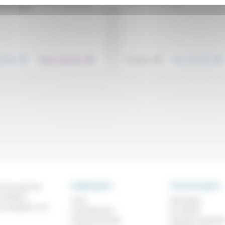
ique (1). Il explique ici pourquoi
 a travaillé...
.
.
.
.
nsemble
Culture, éducation
Technique
Vivre ensemble
RUBRIQUES
THEMATIQUES
 de ce que l'on
métiers,
À lire
Technique
os analyses, nos
Contributions
Foi, laïcité
Prises de parole
Femmes, homme