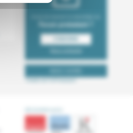
Envie de recevoir la newsletter du
Forum protestant ?
S‘INSCRIRE
Nous contacter
NOUS SUIVRE
Tweets de ForProtestant
DÉCOUVRIR AUSSI
s