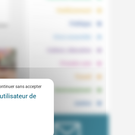
.
.
Vieillissement
.
Politique
cker.
.
Vivre ensemble
.
Culture, éducation
.
Prendre soin
.
Travail
.
ontinuer sans accepter
Environnement
utilisateur de
Justice
4/2026
jamais
lté