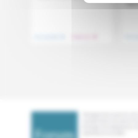
évangél
celle-ci
.
.
Vivre ensemble
Prendre soin
Vivre e
Témoigner de ce que l'on voit,
constate dans nos vies et nos 
échanger nos expériences, n
expertises et nos idées