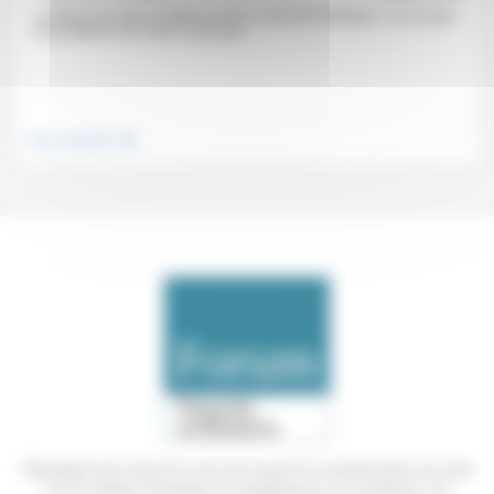
Le désert est dans la Bible à la fois un lieu de formation « où on peut
reconsidérer ses choix, construire...
.
Vivre ensemble
Témoigner de ce que l'on voit, de ce que l'on constate dans nos vies
et nos métiers, échanger nos expériences, nos analyses, nos