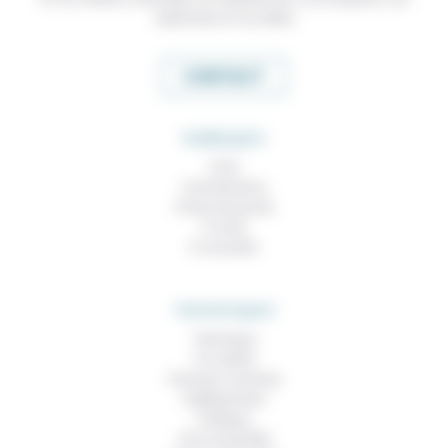
expertises et nos idées
CONTACT
RUBRIQUES
À lire
Contributions
Prises de parole
À noter
À consulter
THEMATIQUES
Technique
Foi, laïcité
Femmes, hommes
Vieillissement
Politique
Vivre ensemble