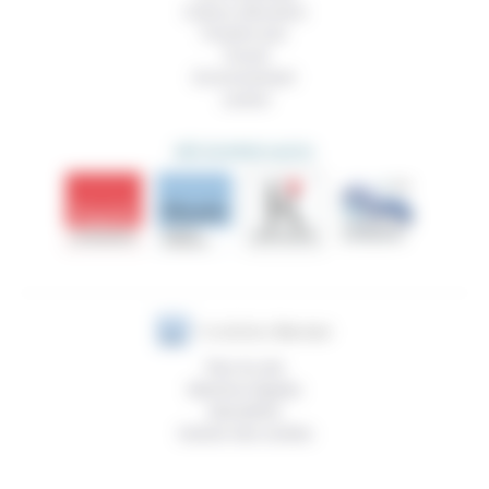
Culture, éducation
Prendre soin
Travail
Environnement
Justice
DÉCOUVRIR AUSSI
Plan du site
Mentions légales
Newsletter
Gestion des cookies