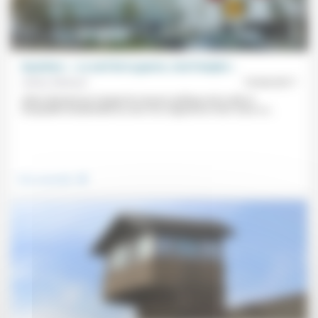
Quartiers : « Le nerf de la guerre, c’est l’emploi »
Arthur Richard
15/04/2017
Arthur Richard est chargé de mission politique de la ville et
tranquillité résidentielle au sein d’un organisme HLM. Dans ce...
.
Vivre ensemble