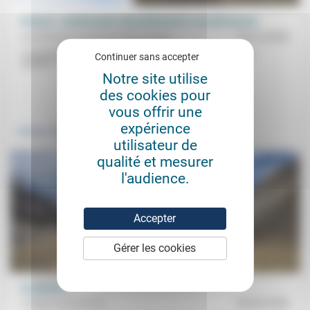
Prisons : confinement, déconfinement, reconfinement
Aumônerie protestante des prisons
18/12/2020
«Je prends le chemin le plus long, pour croiser le plus grand
Continuer sans accepter
nombre»: confrontés à des conditions de visite d’abord...
Notre site utilise
des cookies pour
.
.
vous offrir une
expérience
Politique
Justice
utilisateur de
qualité et mesurer
l'audience.
Accepter
Gérer les cookies
Au désert …
Frédéric de Coninck
04/05/2020