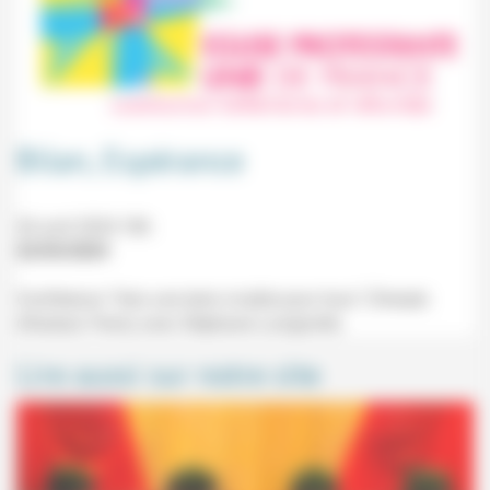
Bilan, Espérance
26 avril 2024 18h
22/03/2024
Conférence "Vers une terre vivable pour tous" (Temple
d'Auteuil, Paris) avec Stéphane Lavignotte.
Lire aussi sur notre site