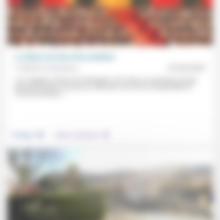
La Chine, les lois et les nombres
Frédérick Casadesus
07/04/2025
Les Légistes chinois de l’Antiquité «ont voulu se soustraire à toute
personnalisation du pouvoir, atteindre une forme d’impartialité et
d’uniformisation»....
.
.
Politique
Culture, éducation