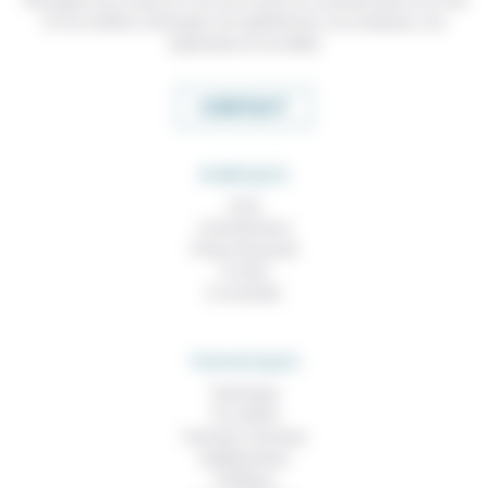
et nos métiers, échanger nos expériences, nos analyses, nos
expertises et nos idées
CONTACT
RUBRIQUES
À lire
Contributions
Prises de parole
À noter
À consulter
THEMATIQUES
Technique
Foi, laïcité
Femmes, hommes
Vieillissement
Politique