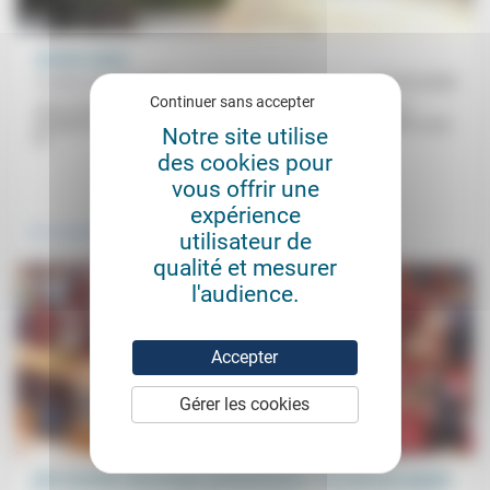
Jamais assez
Frédéric de Coninck
01/02/2026
Continuer sans accepter
«Plus ils faisaient d’efforts, plus la crainte les envahissait.» À
l’époque de Luther, les moines s’imposaient des mortifications sans
Notre site utilise
fin...
des cookies pour
.
vous offrir une
expérience
Vivre ensemble
utilisateur de
qualité et mesurer
l'audience.
Accepter
Gérer les cookies
Une nouvelle dynamique parlementaire ? Ce n’est pas gagné