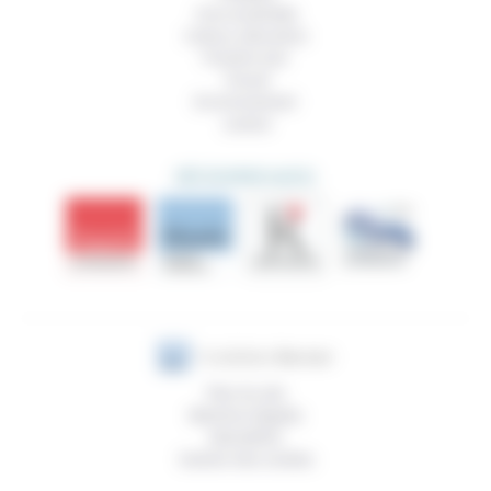
Vivre ensemble
Culture, éducation
Prendre soin
Travail
Environnement
Justice
DÉCOUVRIR AUSSI
Plan du site
Mentions légales
Newsletter
Gestion des cookies