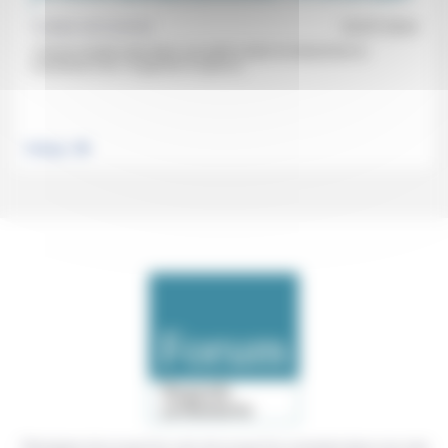
!
Frédéric de Coninck
22/07/2024
«Tout le monde reste dans son petit couloir et entend tirer la
couverture à lui»: la gauche n’a pas la...
.
Politique
Témoigner de ce que l'on voit, de ce que l'on constate dans nos vies