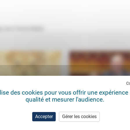
) avec Francis Mallol.
C
ilise des cookies pour vous offrir une expérience 
qualité et mesurer l'audience.
umeurs diffuses
Lever les contraintes… du déb
parlementaire ?
Paul Sanfourche
13/02/2026
Accepter
Gérer les cookies
Jean-Paul Sanfourche
28/0
ainte devient la langue même de
résent. Celle d’une histoire
Dans la loi Duplomb, il y a «le recul
mment sans rédemption, d’un