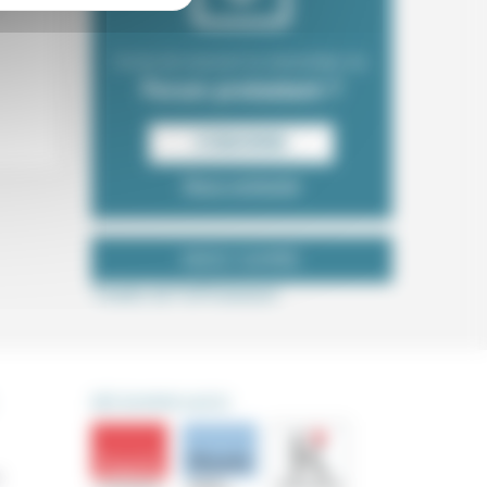
Envie de recevoir la newsletter du
Forum protestant ?
S‘INSCRIRE
Nous contacter
NOUS SUIVRE
Tweets de ForProtestant
DÉCOUVRIR AUSSI
s