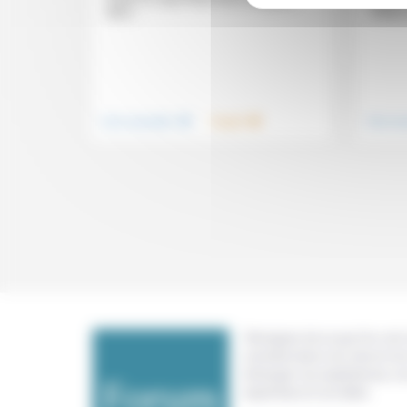
dans...
temps 
.
.
Vivre ensemble
Travail
Vivre e
Témoigner de ce que l'on voit,
constate dans nos vies et nos 
échanger nos expériences, n
expertises et nos idées