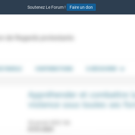
Soutenez Le Forum !
Faire un don
ion de Regards protestants
DE PAROLE
CONTRIBUTIONS
À DÉCOUVRIR
Appréhender et combattre l
violence sous toutes ses fo
26 janvier 2023 16h
07/01/2023