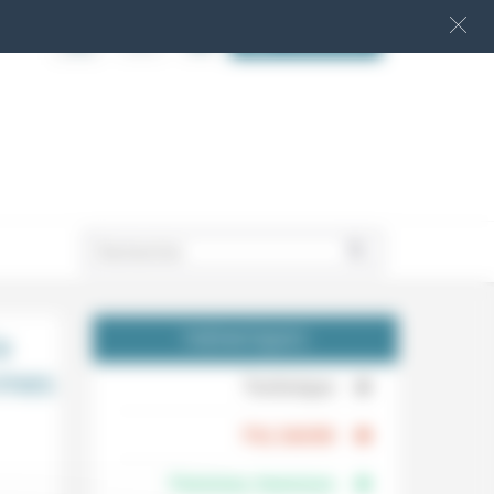
S‘INSCRIRE
.
a
THÉMATIQUES
rmes
.
Technique
.
Foi, laïcité
Femmes, hommes