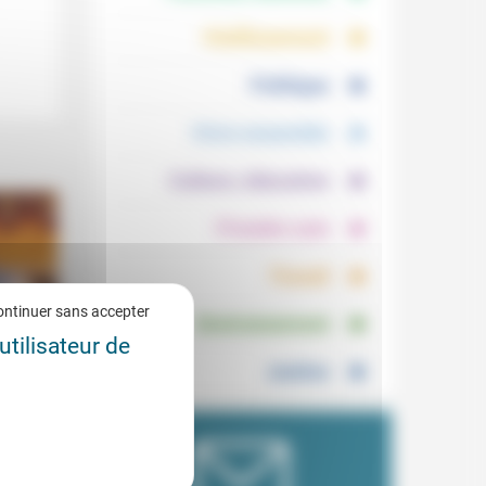
.
.
Vieillissement
.
Politique
.
Vivre ensemble
.
Culture, éducation
.
Prendre soin
.
Travail
.
ontinuer sans accepter
Environnement
utilisateur de
Justice
at
7/2025