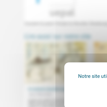
Causerie du jeudi (Temple du Bouclier, Strasbourg
Lire aussi sur notre site
Notre site ut
Ce moment charnière qui se profile
Les h
Jean-Pierre Rive
11/05/2020
Jean-
Quatre ans après la crise financière de
«La pl
2008, huit ans avant la crise sanitaire du
notre p
Covid-19, Jean-Pierre Rive soulignait,
appare