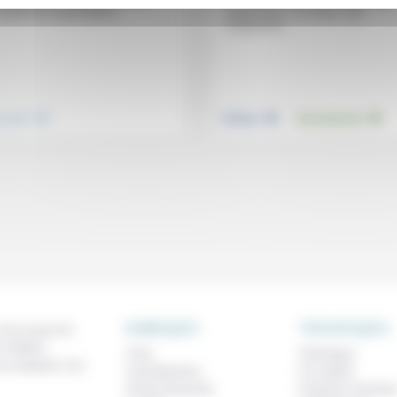
écologique» mais pour Jean-Paul
saturé de catastrophes,...
Sanfourche, il y a aussi «les
compromis...
.
.
.
nsemble
Politique
Environnement
RUBRIQUES
THEMATIQUES
 de ce que l'on
métiers,
À lire
Technique
os analyses, nos
Contributions
Foi, laïcité
Prises de parole
Femmes, homme