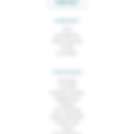
CONTACT
RUBRIQUES
À lire
Contributions
Prises de parole
À noter
À consulter
THEMATIQUES
Technique
Foi, laïcité
Femmes, hommes
Vieillissement
Politique
Vivre ensemble
Culture, éducation
Prendre soin
Travail