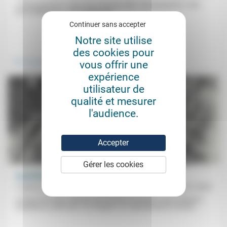
« Tout est permis, mais tout n’est pas utile. Tout est permis, mais
tout n’édifie pas. » Ces paroles de...
Continuer sans accepter
Notre site utilise
.
des cookies pour
Vivre ensemble
vous offrir une
expérience
utilisateur de
qualité et mesurer
l'audience.
Accepter
Gérer les cookies
Auschwitz, 80 ans après
Frédérick Casadesus
30/01/2025
«Il nous faut donc arpenter de nouveau le chemin»: pour Frédérick
Casadesus, plutôt que «se résigner» et «abandonner le champ»...