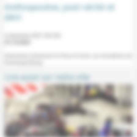
Anthropocène, post-vérité et
déni
4 décembre 2023 18h-20h
01/12/2023
Intervention (Sciences Po Paris et Zoom, sur inscription) de
Dominique Bourg.
Lire aussi sur notre site