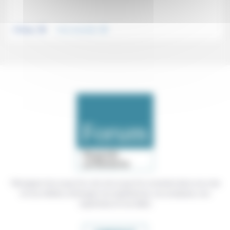
.
.
Politique
Vivre ensemble
Témoigner de ce que l'on voit, de ce que l'on constate dans nos vies
et nos métiers, échanger nos expériences, nos analyses, nos
expertises et nos idées