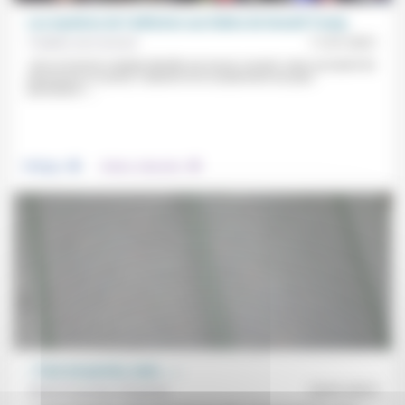
Les mystères de l’adhésion aux fables de Donald Trump
Frédéric de Coninck
11/01/2021
«Qu’un homme malade déraille est assez courant, mais qu’autant de
personnes le suivent, l’adorent et le soutiennent est plus
perturbant.»...
.
.
Politique
Culture, éducation
« Tout est permis, mais … »
Sylvie Franchet d’Espèrey
23/01/2015