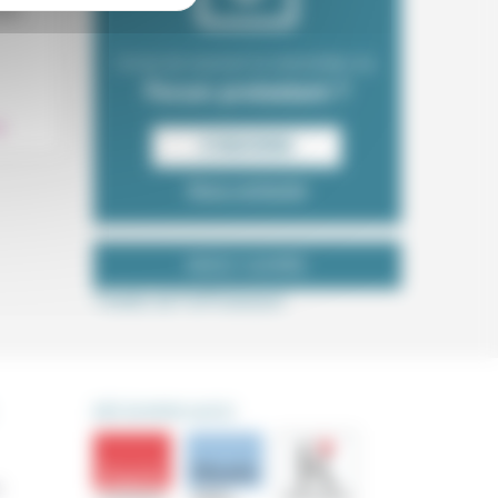
ir...
Envie de recevoir la newsletter du
.
Forum protestant ?
S‘INSCRIRE
Nous contacter
NOUS SUIVRE
Tweets de ForProtestant
DÉCOUVRIR AUSSI
s