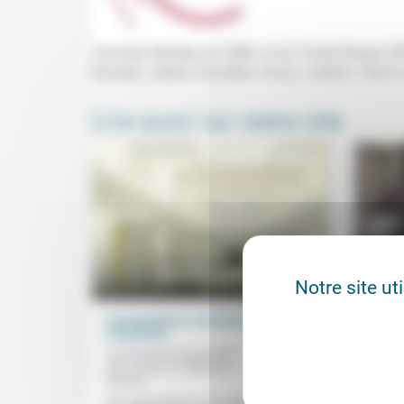
Journée d'études du CRAL et du Fonds Ricœur (IPT,
Romele, Valérie Charolles, Fanny Lederlin, Pier
Lire aussi sur notre site
Notre site ut
Surpopulation carcérale et
Dévoi
réinsertion
Jacque
Aumônerie protestante
10/10/2025
L’œuvr
des prisons, Guillaume
Pouyan
Monod
puis le
chrétie
On n’a pas fait et on ne fera pas diminuer