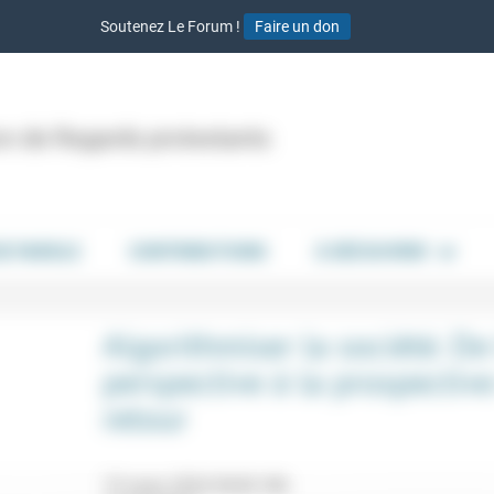
Soutenez Le Forum !
Faire un don
ion de Regards protestants
DE PAROLE
CONTRIBUTIONS
À DÉCOUVRIR
Algorithmiser la société. De
perspective à la prospective
retour
15 mars 2024 9h30-18h