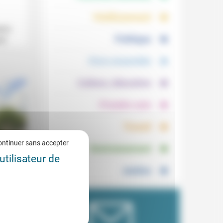
.
.
Vieillissement
erto
.
Politique
di.
.
Vivre ensemble
.
Culture, éducation
.
Prendre soin
.
Travail
.
ontinuer sans accepter
Environnement
utilisateur de
Justice
7/2026
vel
é
 du