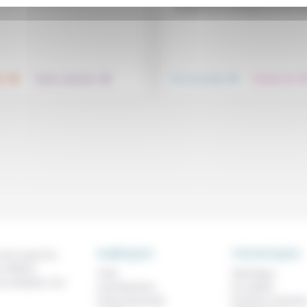
dérèglement climatique se font sent
.
.
.
té
Culture, éducation
Vivre ensemble
Prendre soin
RUBRIQUES
THEMATIQUES
 de ce que l'on
métiers,
À lire
Technique
os analyses, nos
Contributions
Foi, laïcité
Prises de parole
Femmes, homme