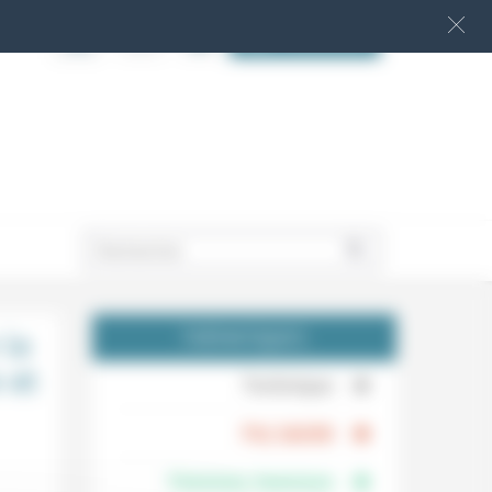
S‘INSCRIRE
.
 la
THÉMATIQUES
 et
.
Technique
.
Foi, laïcité
Femmes, hommes