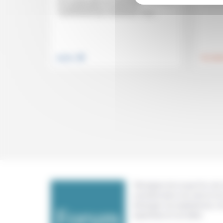
la surpopulation en prison en
construisant plus de prisons. Pour...
.
Justice
Foi, laïci
Témoigner de ce que l'on voit,
constate dans nos vies et nos 
échanger nos expériences, n
expertises et nos idées