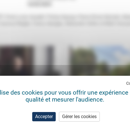
16/02/2024
 Paris) avec Azadeh Thiriez-Arjangi, Pierre-Olivier Monteil, Alb
re Cassous-Nogès, Fanny Georges, Alexandre Gefen et Mark Hunya
C
ilise des cookies pour vous offrir une expérience 
qualité et mesurer l'audience.
ler l’homme
Face à la chaleur, renforcer les
solidarités
s Ellul
19/05/2024
Véronique Mégnin
01/0
Accepter
Gérer les cookies
e, les amis (Charbonneau, Bosc,
ne), la sociologie, la théologie et
Alors que la France connaît un nou
s «deux impératifs»: la foi
épisode caniculaire d’une intensit
nne, l’honneur. Dans...
exceptionnelle, les conséquences