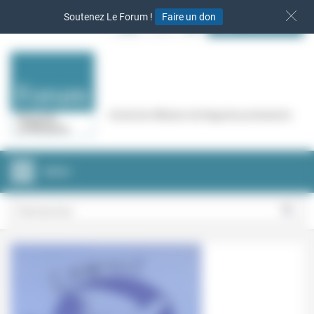
Panneau de gestion des cookies
Soutenez Le Forum !
Faire un don
S‘INSCRIRE
Cercle de réflexion de Regards protestants
MENU