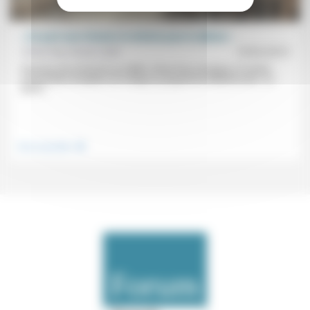
« On part avec femme et enfants pour le djihad »
Olivier Roy, Rusen Cakir
18/02/2015
Directeur de recherche au CNRS, Olivier Roy enseigne à l’Institut
universitaire européen où il dirige le programme Méditerranée. Ce
grand...
.
Vivre ensemble