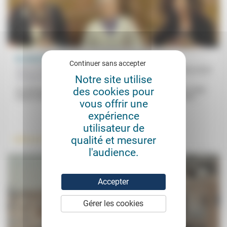
Du domicile à l’établissement d’accueil (2)
Continuer sans accepter
Anne Thöni, Béatrice Birmelé, Bruno Carles,
23/06/2023
Notre site utilise
Caroline Bauer, Valérie Ducasse
des cookies pour
Qui décide? Quand décider? Dans cette deuxième partie de la table
ronde entre Bruno Carles, Béatrice Birmelé, Anne Thöni, Valérie...
vous offrir une
expérience
.
utilisateur de
qualité et mesurer
Vieillissement
l'audience.
Accepter
Gérer les cookies