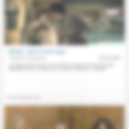
Melville « dans le Cercle rouge »
Frédérick Casadesus
23/10/2025
«Il s’agissait de prouver, et de vérifier lui-même, qu’il pouvait faire
Melville de tout, y compris d’un scénario médiocre.» Contant...
.
Culture, éducation