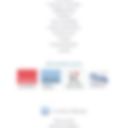
Femmes, hommes
Vieillissement
Politique
Vivre ensemble
Culture, éducation
Prendre soin
Travail
Environnement
Justice
DÉCOUVRIR AUSSI
Plan du site
Mentions légales