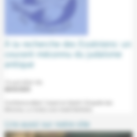
À la recherche des Esséniens: un
courant méconnu du judaïsme
antique
15 avril 2024 19h
08/03/2024
Conférence-débat "L'esprit en liberté" (Chapelle des
Minimes, La Ciotat) avec Katell Berthelot.
Lire aussi sur notre site