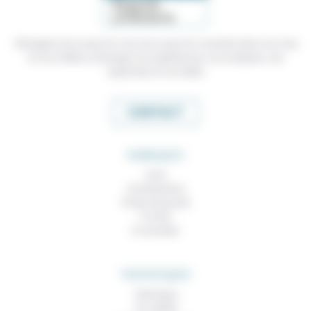
Témoigner de ce que l'on voit, de ce que l'on constate dans nos vies
et nos métiers, échanger nos expériences, nos analyses, nos
expertises et nos idées
CONTACT
RUBRIQUES
À lire
Contributions
Prises de parole
À noter
À consulter
THEMATIQUES
Technique
Foi, laïcité