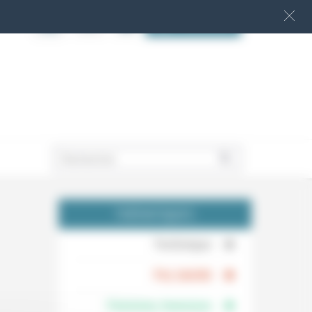
S‘INSCRIRE
.
THÉMATIQUES
.
Technique
.
Foi, laïcité
Femmes, hommes