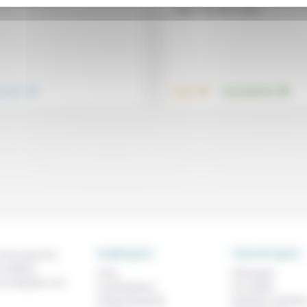
de la valeur en la résumant à un pri
mais, si on fait un pas...
.
.
.
nsemble
Travail
Environnement
RUBRIQUES
THEMATIQUES
 de ce que l'on
métiers,
À lire
Technique
os analyses, nos
Contributions
Foi, laïcité
Prises de parole
Femmes, homme