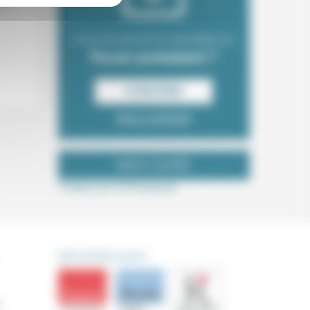
x,
Envie de recevoir la newsletter du
Forum protestant ?
S‘INSCRIRE
Nous contacter
NOUS SUIVRE
Tweets de ForProtestant
DÉCOUVRIR AUSSI
s