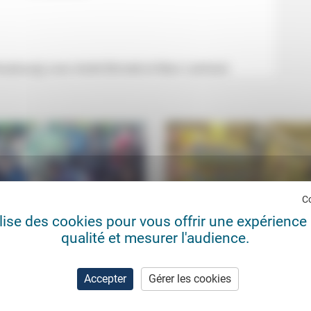
trasbourg) avec André Birmelé et Marc Lienhard.
C
ilise des cookies pour vous offrir une expérience 
qualité et mesurer l'audience.
e à moi-même
Quelle est la valeur de ce que
achetons?
e Rodriguez
09/11/2020
Accepter
Gérer les cookies
Frédéric de Coninck
25/1
 y a un an, aurait pu imaginer ce qui
rive? Valérie Rodriguez, directrice
«L’économie prétend régler la ques
raternité Mission...