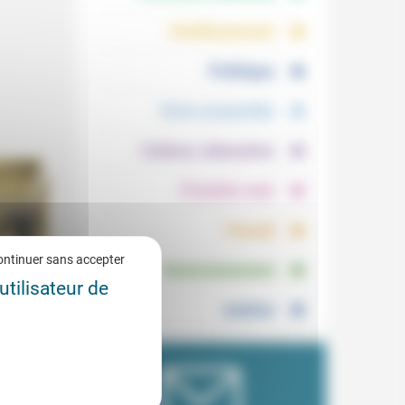
.
.
Vieillissement
.
Politique
.
Vivre ensemble
.
Culture, éducation
.
Prendre soin
.
Travail
.
ontinuer sans accepter
Environnement
utilisateur de
Justice
 nous
0/2021
tion