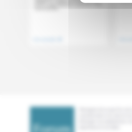
obligations à quitter le territoire français
(OQTF), pour Stéphane Lavignotte, il faut
savoir qu’elles...
.
Vivre ensemble
Vivre e
Témoigner de ce que l'on voit,
constate dans nos vies et nos 
échanger nos expériences, n
expertises et nos idées