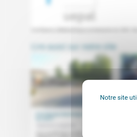
Conférence (Médiathèque protestante du Stift, S
Lire aussi sur notre site
Notre site ut
Il ne faut pas davantage exécuter
Lettr
les OQTF
Valéri
Stéphane Lavignotte
01/11/2022
Qui, il
nous ar
Dans la polémique actuelle sur les
de la F