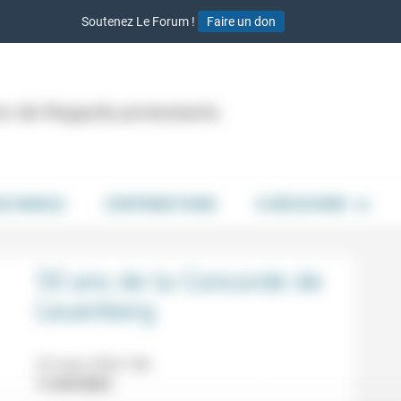
Soutenez Le Forum !
Faire un don
ion de Regards protestants
DE PAROLE
CONTRIBUTIONS
À DÉCOUVRIR
50 ans de la Concorde de
Leuenberg
23 mars 2023 18h
11/03/2023